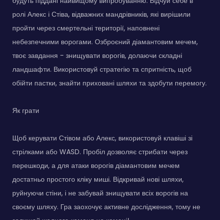
будуть піддані найвищому випробуванню. Відчуй себе в
ролі Алекс і Стіва, відважних мандрівників, які вирішили
пройти через смертельні території, наповнені
небезпечними ворогами. Озброєний діамантовим мечем,
твоє завдання - знищувати ворогів, долаючи складні
ландшафти. Використовуй стратегію та спритність, щоб
обійти пастки, знайти приховані шляхи та здобути перемогу.
Як грати
Щоб керувати Стівом або Алекс, використовуй клавіші зі
стрілками або WASD. Пробіл дозволяє стрибати через
перешкоди, а для атаки ворогів діамантовим мечем
достатньо простого кліку миші. Відкривай нові шляхи,
руйнуючи стіни, і не забувай знищувати всіх ворогів на
своєму шляху. Гра заохочує активне дослідження, тому не