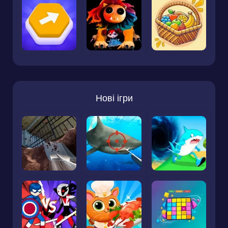
Нові ігри