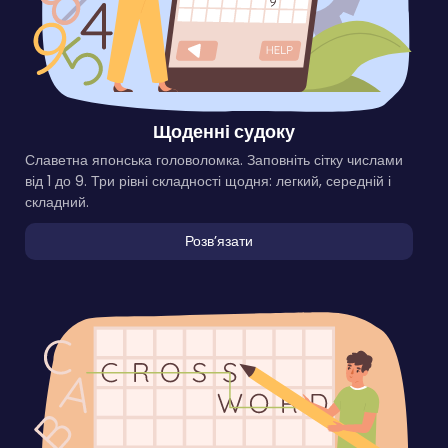
Щоденні судоку
Славетна японська головоломка. Заповніть сітку числами
від 1 до 9. Три рівні складності щодня: легкий, середній і
складний.
Розвʼязати