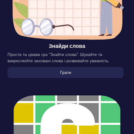
Знайди слова
Проста та цікава гра “Знайти слова”. Шукайте та
викреслюйте заховані слова і розвивайте уважність.
Грати