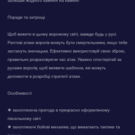
залишай жодного каменя на камені!
Поради та хитрощі
Щоб вижити в цьому ворожому світі, завжди будь у русі.
Раптові атаки ворогів можуть бути смертельними, якщо тебе
застануть зненацька. Ефективно використовуй свою зброю,
правильно розраховуючи час атак. Уважно спостерігай за
рухами ворогів, щоб виявити шаблони, які можуть
допомогти в розробці стратегії атаки.
Особливості
❖ захоплююча пригода в прекрасно оформленому
піксельному світі
❖ захоплюючі бойові механіки, що вимагають тактики та