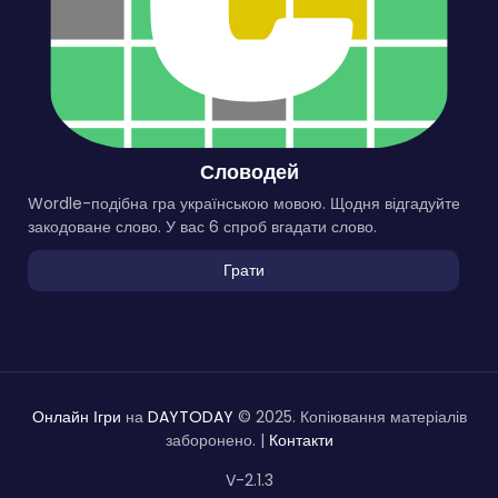
Словодей
Wordle-подібна гра українською мовою. Щодня відгадуйте
закодоване слово. У вас 6 спроб вгадати слово.
Грати
Онлайн Ігри
на
DAYTODAY
© 2025. Копіювання матеріалів
заборонено. |
Контакти
V-2.1.3