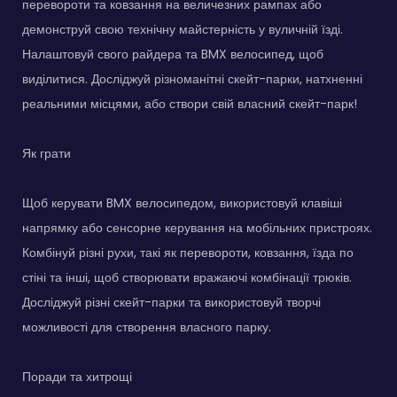
перевороти та ковзання на величезних рампах або
демонструй свою технічну майстерність у вуличній їзді.
Налаштовуй свого райдера та BMX велосипед, щоб
виділитися. Досліджуй різноманітні скейт-парки, натхненні
реальними місцями, або створи свій власний скейт-парк!
Як грати
Щоб керувати BMX велосипедом, використовуй клавіші
напрямку або сенсорне керування на мобільних пристроях.
Комбінуй різні рухи, такі як перевороти, ковзання, їзда по
стіні та інші, щоб створювати вражаючі комбінації трюків.
Досліджуй різні скейт-парки та використовуй творчі
можливості для створення власного парку.
Поради та хитрощі