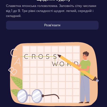
Славетна японська головоломка. Заповніть сітку числами
від 1 до 9. Три рівні складності щодня: легкий, середній і
складний.
Розвʼязати