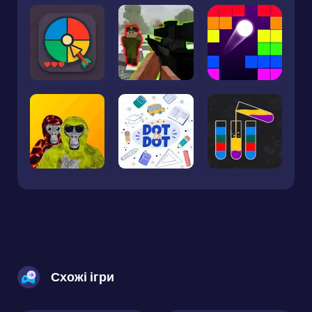
Схожі ігри