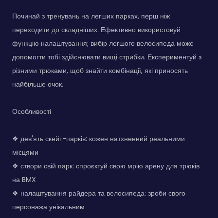
Починай з тренувань на легших парках, перш ніж
переходити до складніших. Ефективно використовуй
функцію налаштування; вибір легшого велосипеда може
допомогти тобі здійснювати вищі стрибки. Експериментуй з
різними трюками, щоб знайти комбінації, які приносять
найбільше очок.
Особливості
❖ дев'ять скейт-парків: кожен натхненний реальними
місцями
❖ створи свій парк: спроєктуй свою мрію арену для трюків
на BMX
❖ налаштування райдера та велосипеда: зроби свого
персонажа унікальним