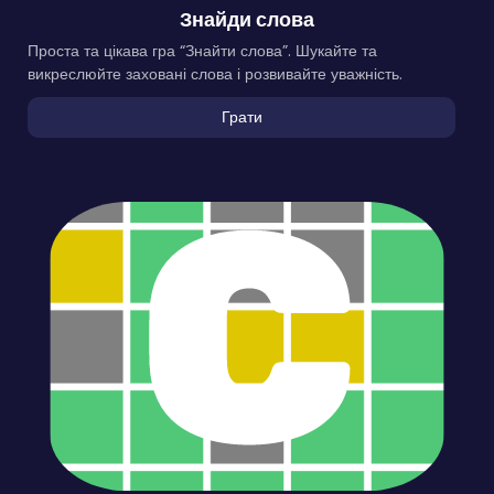
Знайди слова
Проста та цікава гра “Знайти слова”. Шукайте та
викреслюйте заховані слова і розвивайте уважність.
Грати