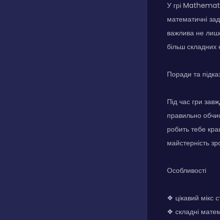
У грі Mathemati
математичні зад
важлива не лише
більш складних 
Поради та підка
Під час гри зав
правильно обчис
робить тебе кра
майстерність зр
Особливості
❖ цікавий мікс с
❖ складні матем