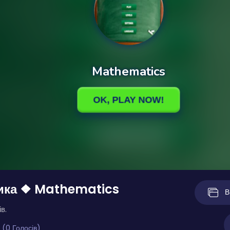
ика ❖ Mathematics
В
в.
 (0 Голосів)