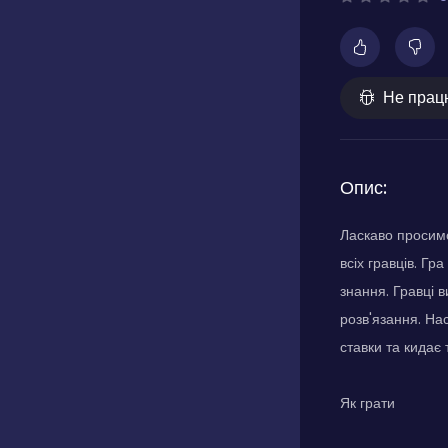
Не прац
Опис:
Ласкаво просимо
всіх гравців. Г
знання. Гравці 
розв'язання. На
ставки та кидає
Як грати