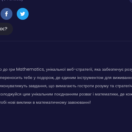
ює?
 до гри Mathematics, унікальної веб-стратегії, яка забезпечує ро
ра переносить тебе у подорож, де єдиним інструментом для виживанн
виконуватимуть завдання, що вимагають гостроти розуму та стратегі
солоджуйся цим унікальним поєднанням розваг і математики, де ко
 тобі нові виклики в математичному завоюванні!