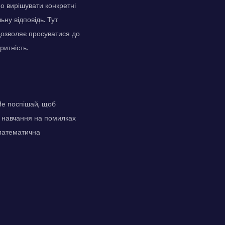
о вирішувати конкретні
ну відповідь. Тут
 дозволяє просуватися до
ритність.
 Не поспішай, щоб
; навчання на помилках
 математична