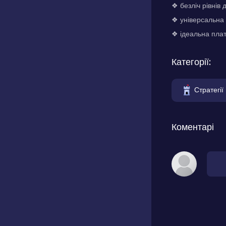
❖ безліч рівнів 
❖ універсальна г
❖ ідеальна пла
Категорії:
Стратегії
Коментарі