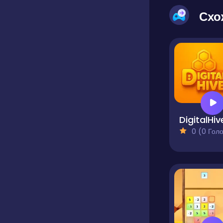
Схо
DigitalHiv
0 (0 Голосів