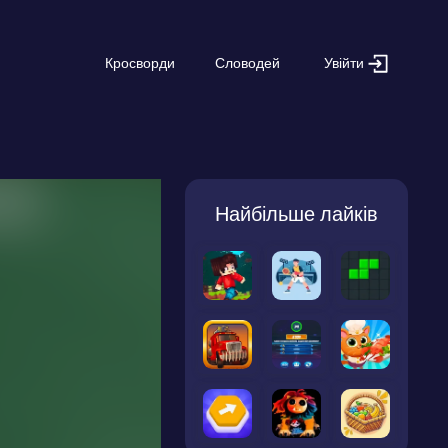
Увійти
Кросворди
Словодей
Найбільше лайків