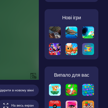
Нові ігри
Випало для вас
ідкрити в новому вікні
На весь екран