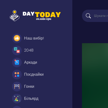
Наш вибір!
2048
Аркади
Поєднайки
Гонки
Більярд