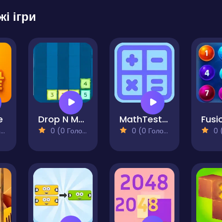
жі ігри
e
Drop N Merge
MathTest22
)
0 (0 Голосів)
0 (0 Голосів)
0 (0