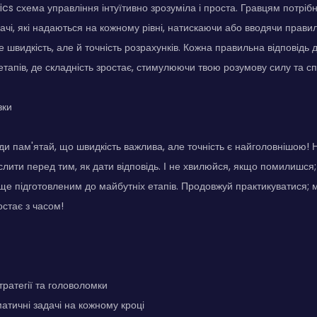
cs схема управління інтуїтивно зрозуміла і проста. Гравцям потрібн
ачі, які надаються на кожному рівні, натискаючи або вводячи правиль
 швидкість, але й точність розрахунків. Кожна правильна відповідь
етапів, де складність зростає, стимулюючи твою розумову силу та сп
зки
жди пам'ятай, що швидкість важлива, але точність є найголовнішою!
лити перед тим, як дати відповідь. І не хвилюйся, якщо помилишся
ще підготовленим до майбутніх етапів. Продовжуй практикуватися;
остає з часом!
тратегії та головоломки
атичні задачі на кожному кроці