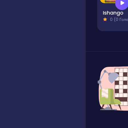
Ishango
0 (0 Голосів