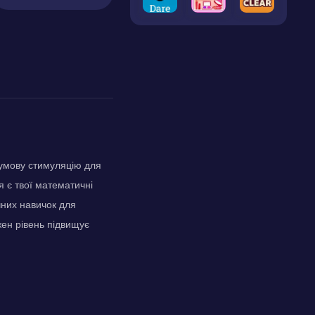
зумову стимуляцію для
я є твої математичні
чних навичок для
жен рівень підвищує