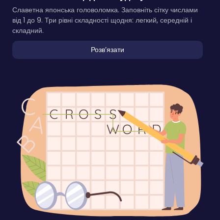
Славетна японська головоломка. Заповніть сітку числами
від 1 до 9. Три рівні складності щодня: легкий, середній і
складний.
Розвʼязати