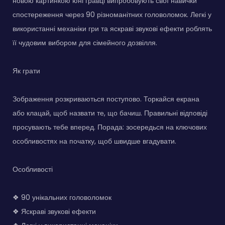
новою картинкою юні гравці випробовують свої навички
спостереження через 90 різноманітних головоломок. Легкі у
використанні механіки гри та яскраві звукові ефекти роблять
її чудовим вибором для сімейного дозвілля.
Як грати
Зображення розкриваються поступово. Торкайся екрана
або клацай, щоб назвати те, що бачиш. Правильні відповіді
просувають тебе вперед. Порада: зосередься на ключових
особливостях на початку, щоб швидше вгадувати.
Особливості
❖ 90 унікальних головоломок
❖ Яскраві звукові ефекти