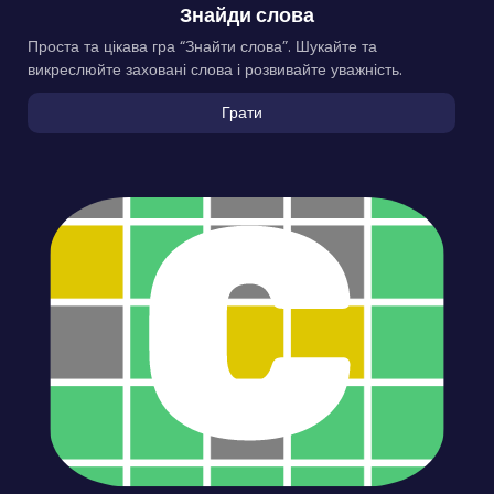
Знайди слова
Проста та цікава гра “Знайти слова”. Шукайте та
викреслюйте заховані слова і розвивайте уважність.
Грати