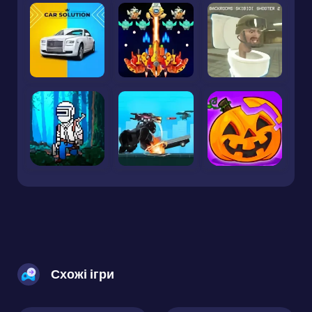
Схожі ігри