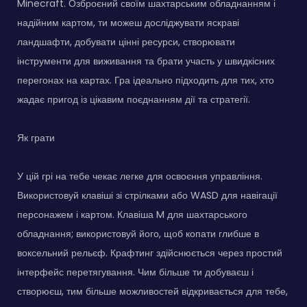
Minecraft. Озброєний своїм шахтарським обладнанням і
надійним картом, ти можеш досліджувати яскраві
ландшафти, добувати цінні ресурси, створювати
інструменти для виживання та брати участь у швидкісних
перегонах на картах. Гра ідеально підходить для тих, хто
жадає пригод із цікавим поєднанням дії та стратегії.
Як грати
У цій грі на тебе чекає легке для освоєння управління.
Використовуй клавіші зі стрілками або WASD для навігації
персонажем і картом. Клавіша M для шахтарського
обладнання; використовуй його, щоб копати глибше в
воксельний рельєф. Крафтинг здійснюється через простий
інтерфейс перетягування. Чим більше ти добуваєш і
створюєш, тим більше можливостей відкривається для тебе,