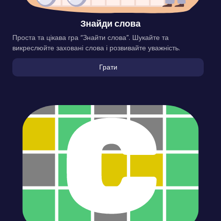
Знайди слова
Проста та цікава гра “Знайти слова”. Шукайте та
викреслюйте заховані слова і розвивайте уважність.
Грати