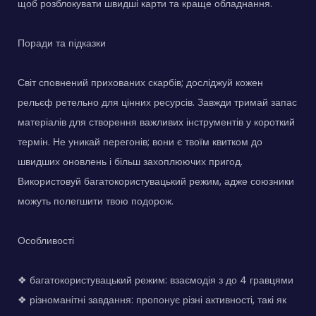
щоб розблокувати швидші карти та краще обладнання.
Поради та підказки
Світ сповнений прихованих скарбів; досліджуй кожен
рельєф ретельно для цінних ресурсів. Завжди тримай запас
матеріалів для створення важливих інструментів у короткий
термін. Не уникай перегонів; вони є твоїм квитком до
швидших оновлень і більш захоплюючих пригод.
Використовуй багатокористувацький режим, адже союзники
можуть полегшити твою подорож.
Особливості
❖ багатокористувацький режим: взаємодія з до 4 гравцями
❖ різноманітні завдання: пропонує різні активності, такі як