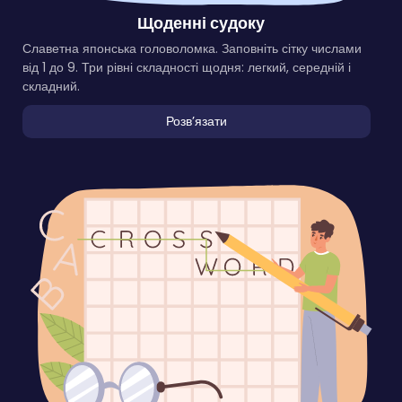
Щоденні судоку
Славетна японська головоломка. Заповніть сітку числами
від 1 до 9. Три рівні складності щодня: легкий, середній і
складний.
Розвʼязати