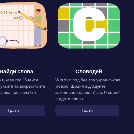
найди слова
Словодей
 цікава гра “Знайти
Wordle-подібна гра українською
Шукайте та викреслюйте
мовою. Щодня відгадуйте
слова і розвивайте
закодоване слово. У вас 6 спроб
.
вгадати слово.
Грати
Грати