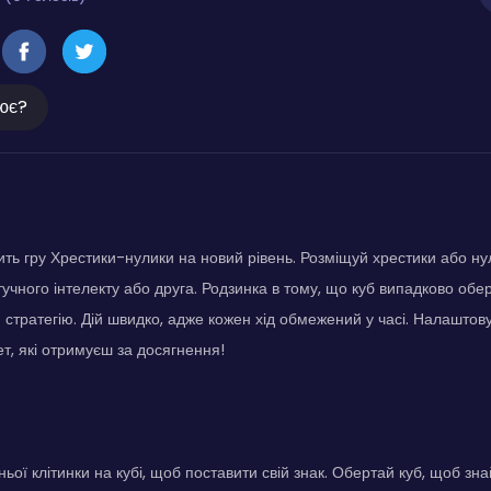
ює?
ть гру Хрестики-нулики на новий рівень. Розміщуй хрестики або нул
учного інтелекту або друга. Родзинка в тому, що куб випадково обе
 стратегію. Дій швидко, адже кожен хід обмежений у часі. Налаштову
, які отримуєш за досягнення!
ої клітинки на кубі, щоб поставити свій знак. Обертай куб, щоб знай