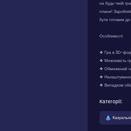
на будь-якій гр
плани! Заробляй
бути готовим до
Особливості
❖ Гра в 3D-фор
❖ Можливість гр
❖ Обмежений ча
❖ Налаштування
❖ Випадкові об
Категорії:
Казуальні