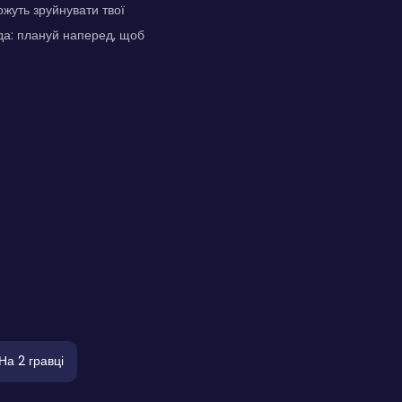
ожуть зруйнувати твої
да: плануй наперед, щоб
На 2 гравці