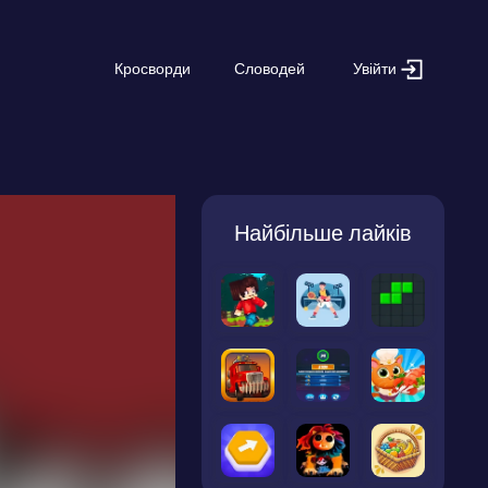
Увійти
Кросворди
Словодей
Найбільше лайків