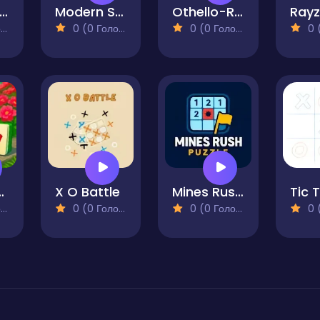
quirrel Tic Tac Toe
Modern Sudoku
Othello-Reversi
Rayz
)
0 (0 Голосів)
0 (0 Голосів)
0 (0
 Garden
X O Battle
Mines Rush Puzzle
)
0 (0 Голосів)
0 (0 Голосів)
0 (0