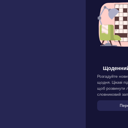
Щоденний
Розгадуйте нови
щодня. Цікаві пі
щоб розвинути л
словниковий зап
Пер