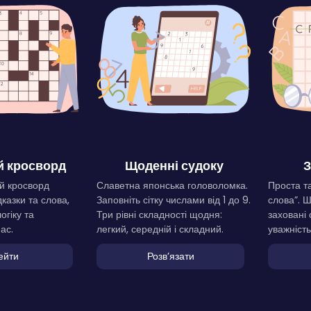
 кросворд
Щоденні судоку
З
й кросворд
Славетна японська головоломка.
Проста та
дказки та слова,
Заповніть сітку числами від 1 до 9.
слова”. 
огіку та
Три рівні складності щодня:
заховані 
ас.
легкий, середній і складний.
уважність
ейти
Розвʼязати