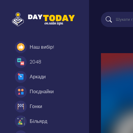
Наш вибір!
2048
Аркади
Поєднайки
Гонки
Більярд