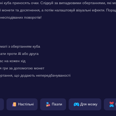
ані куба приносять очки. Слідкуй за випадковими обертаннями, які м
 монети та досягнення, а потім налаштовуй візуальні ефекти. Пора
 несподіваних поворотів!
маті з обертанням куба
ати проти AI або друга
с на кожен хід
 гри за допомогою монет
ертання, що додають непередбачуваності
Настільні
Пазли
Для мозку