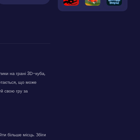
ики на грані 3D-куба,
ртається, що може
й свою гру за
ти більше місць. Збіги