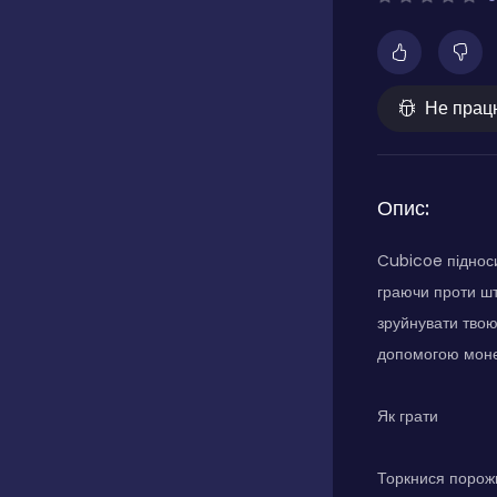
Не прац
Опис:
Cubicoe підноси
граючи проти шт
зруйнувати твою
допомогою монет
Як грати
Торкнися порожнь