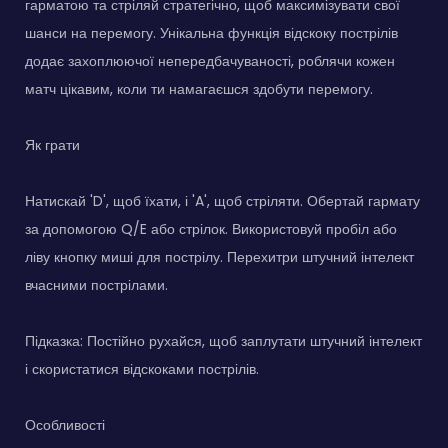
гарматою та стріляй стратегічно, щоб максимізувати свої
шанси на перемогу. Унікальна функція відскоку пострілів
додає захоплюючої непередбачуваності, роблячи кожен
матч цікавим, коли ти намагаєшся здобути перемогу.
Як грати
Натискай 'D', щоб їхати, і 'A', щоб стріляти. Обертай гармату
за допомогою Q/E або стрілок. Використовуй пробіл або
ліву кнопку миші для пострілу. Перехитри штучний інтелект
вчасними пострілами.
Підказка: Постійно рухайся, щоб заплутати штучний інтелект
і скористатися відскоками пострілів.
Особливості