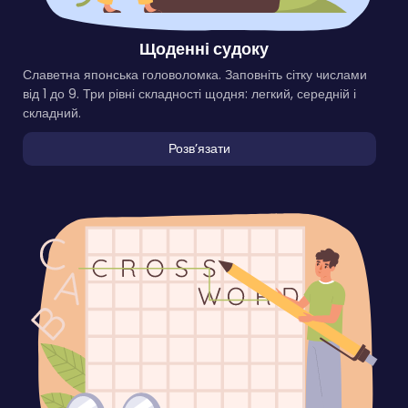
Щоденні судоку
Славетна японська головоломка. Заповніть сітку числами
від 1 до 9. Три рівні складності щодня: легкий, середній і
складний.
Розвʼязати