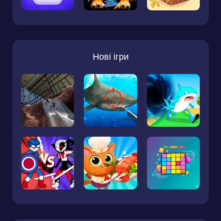
Нові ігри