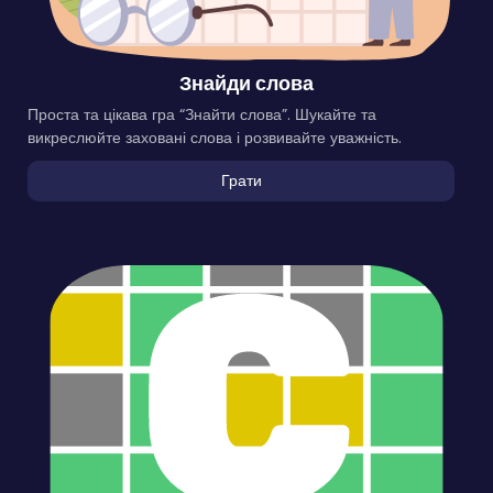
Знайди слова
Проста та цікава гра “Знайти слова”. Шукайте та
викреслюйте заховані слова і розвивайте уважність.
Грати