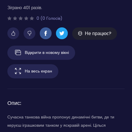
Зіграно 401 разів.
0 (0 Голосів)
Не працює?
Відкрити в новому вікні
На весь екран
Опис:
Сучасна танкова війна пропонує динамічні битви, де ти
керуєш іграшковим танком у яскравій арені. Цілься