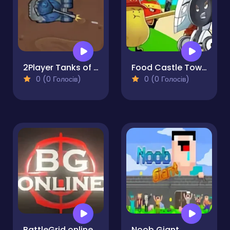
2Player Tanks of War
Food Castle Tower Defense
0 (0 Голосів)
0 (0 Голосів)
BattleGrid online PvP tank battles
Noob Giant