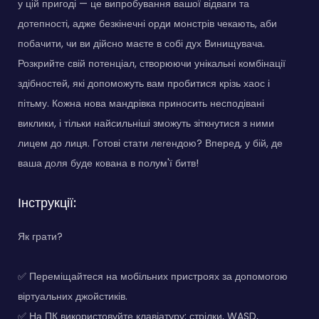
у цій пригоді — це випробування вашої відваги та
дотепності, адже безкінечні орди монстрів чекають, аби
побачити, чи ви дійсно маєте в собі дух Винищувача.
Розкрийте свій потенціал, створюючи унікальні комбінації
здібностей, які допоможуть вам пробитися крізь хаос і
пітьму. Кожна нова мандрівка приносить несподівані
виклики, і тільки найсильніші зможуть зіткнутися з ними
лицем до лиця. Готові стати легендою? Вперед, у бій, де
ваша доля буде кована в полум'ї битв!
Інструкції:
Як грати?
✅ Переміщайтеся на мобільних пристроях за допомогою
віртуальних джойстиків.
✅ На ПК використовуйте клавіатуру: стрілки, WASD,