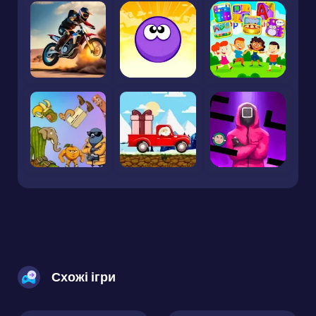
Схожі ігри