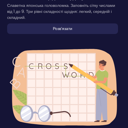
Славетна японська головоломка. Заповніть сітку числами
від 1 до 9. Три рівні складності щодня: легкий, середній і
складний.
Розвʼязати