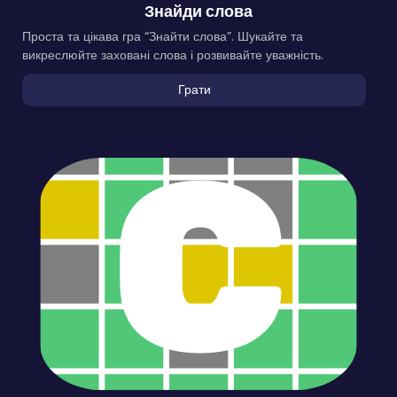
Знайди слова
Проста та цікава гра “Знайти слова”. Шукайте та
викреслюйте заховані слова і розвивайте уважність.
Грати