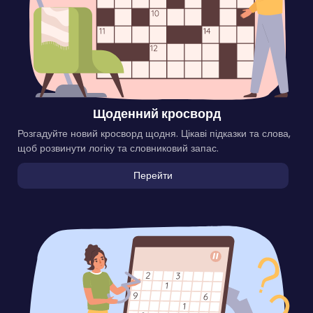
Щоденний кросворд
Розгадуйте новий кросворд щодня. Цікаві підказки та слова,
щоб розвинути логіку та словниковий запас.
Перейти