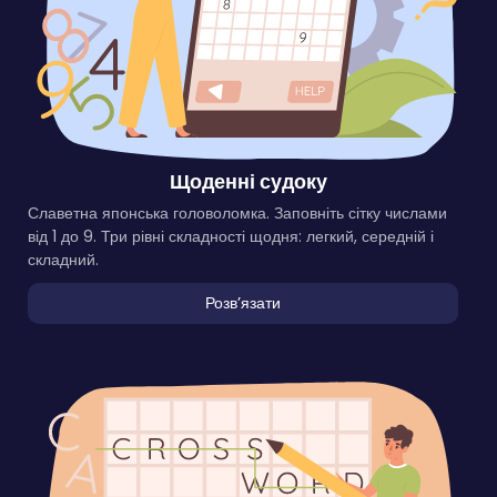
Щоденні судоку
Славетна японська головоломка. Заповніть сітку числами
від 1 до 9. Три рівні складності щодня: легкий, середній і
складний.
Розвʼязати