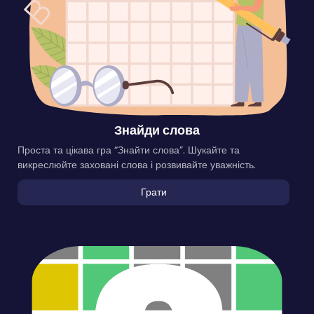
Знайди слова
Проста та цікава гра “Знайти слова”. Шукайте та
викреслюйте заховані слова і розвивайте уважність.
Грати