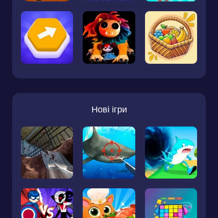
Нові ігри