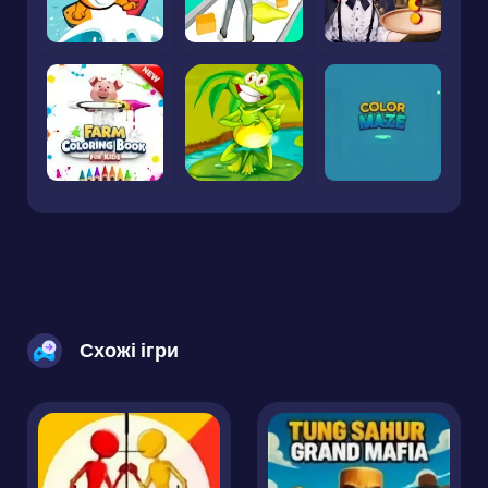
Схожі ігри