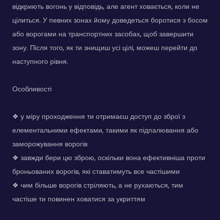
відкриють вогонь у відповідь, але агент ховається, коли не
цілиться. У певних зонах йому доведеться боротися з босом
або ворогами на транспортних засобах, щоб завершити
зону. Після того, як ти знищиш усі цілі, можеш перейти до
наступного рівня.
Особливості
❖ у міру проходження ти отримаєш доступ до зброї з
елементальними ефектами, такими як підпалювання або
заморожування ворогів
❖ завжди бери цю зброю, оскільки вона ефективніша проти
броньованих ворогів, які ставатимуть все частішими
❖ чим більше ворогів стріляють, а не рухаються, тим
частіше ти повинен ховатися за укриттям