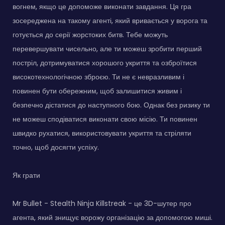
вогнем, якщо це допоможе виконати завдання. Ця гра
зосереджена на такому агенті, який вривається у ворога та
готується до серії жорстоких битв. Тебе можуть
перевершувати чисельно, але ти можеш зробити перший
постріл, дотримуватися хорошого укриття та озброїтися
високотехнологічною зброєю. Ти не є невразливим і
повинен бути обережним, щоб залишитися живим і
безпечно дістатися до наступного бою. Однак без ризику ти
не можеш сподіватися виконати свою місію. Ти повинен
швидко рухатися, використовувати укриття та стріляти
точно, щоб досягти успіху.
Як грати
Mr Bullet - Stealth Ninja Killstreak - це 3D-шутер про
агента, який знищує ворожу організацію за допомогою миші.