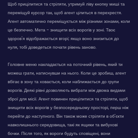
Щоб прицілитися та стріляти, утримуй ліву кнопку миші та
переміщуй курсор так, щоб агент цілиться в перехрестя.
Агент автоматично переміщується між різними зонами, коли
це безпечно. Мета - знищити всіх ворогів у зоні. Твоє
здоров'я відображається вгорі; якщо воно знизиться до
нуля, тобі доведеться почати рівень заново.
Головне меню накладається на поточний рівень, який ти
можеш грати, натиснувши на нього. Коли це зробиш, агент
вбігає в зону та ховається, коли наближається до групи
ворогів. Деякі рівні дозволяють вибрати між двома видами
зброї для місії. Агент повинен прицілитися та стріляти, щоб
знищити всіх ворогів у безпосередньому просторі, перш ніж
перейти до наступного. Він також може стріляти в об'єкти
навколишнього середовища, такі як ящики та вибухові
бочки. Після того, як вороги будуть сповіщені, вони