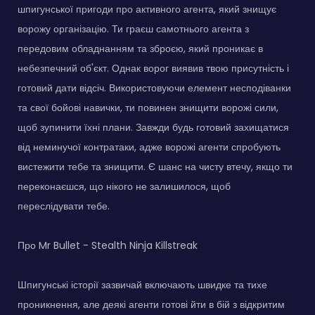
шпигунської пригоди про активного агента, який знищує
ворожу організацію. Ти граєш самотнього агента з
передовим обладнанням та зброєю, який проникає в
небезпечний об'єкт. Однак ворог виявив твою присутність і
готовий дати відсіч. Використовуючи елемент несподіванки
та свої бойові навички, ти повинен знищити ворожі сили,
щоб зупинити їхні плани. Завжди будь готовий захищатися
від неминучої контратаки, адже ворожі агенти спробують
вистежити тебе та знищити. Є шанс на чисту втечу, якщо ти
переконаєшся, що нікого не залишилося, щоб
переслідувати тебе.
Про Mr Bullet - Stealth Ninja Killstreak
Шпигунські історії зазвичай включають швидке та тихе
проникнення, але деякі агенти готові йти в бій з відкритим