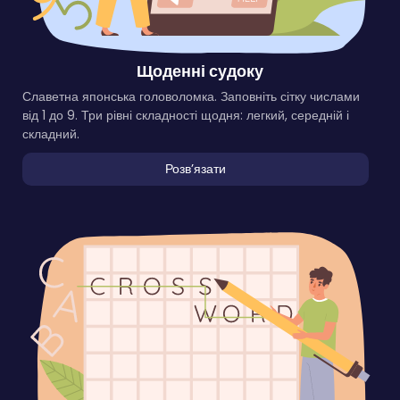
Щоденні судоку
Славетна японська головоломка. Заповніть сітку числами
від 1 до 9. Три рівні складності щодня: легкий, середній і
складний.
Розвʼязати