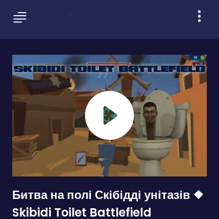
Битва на полі Скібідді унітазів ❖
Skibidi Toilet Battlefield