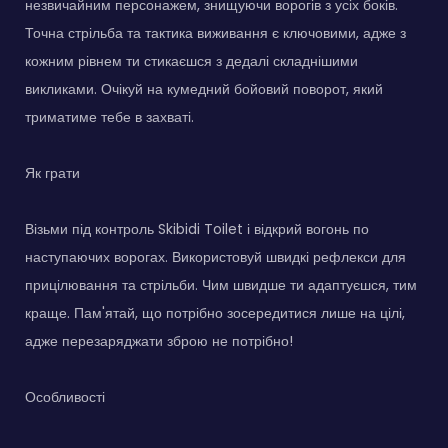
незвичайним персонажем, знищуючи ворогів з усіх боків.
Точна стрільба та тактика виживання є ключовими, адже з
кожним рівнем ти стикаєшся з дедалі складнішими
викликами. Очікуй на кумедний бойовий поворот, який
триматиме тебе в захваті.
Як грати
Візьми під контроль Skibidi Toilet і відкрий вогонь по
наступаючих ворогах. Використовуй швидкі рефлекси для
прицілювання та стрільби. Чим швидше ти адаптуєшся, тим
краще. Пам'ятай, що потрібно зосередитися лише на цілі,
адже перезаряджати зброю не потрібно!
Особливості