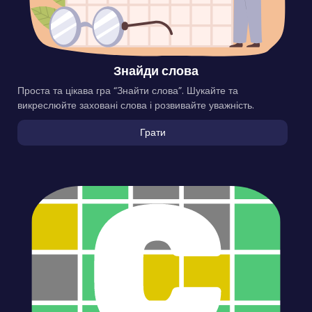
Знайди слова
Проста та цікава гра “Знайти слова”. Шукайте та
викреслюйте заховані слова і розвивайте уважність.
Грати