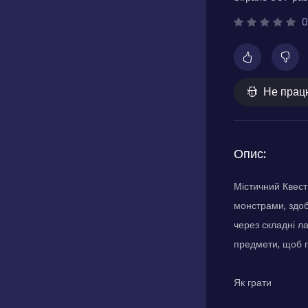
0
Не прац
Опис:
Містичний Квест
монстрами, здоб
через складні л
предмети, щоб п
Як грати