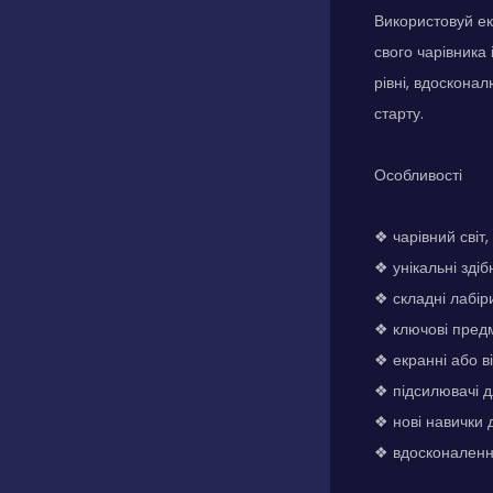
Використовуй ек
свого чарівника
рівні, вдоскона
старту.
Особливості
❖ чарівний світ
❖ унікальні здіб
❖ складні лабір
❖ ключові пред
❖ екранні або в
❖ підсилювачі 
❖ нові навички 
❖ вдосконалення