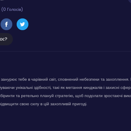
 (0 Голосів)
ює?
 занурює тебе в чарівний світ, сповнений небезпеки та захоплення.
уваючи унікальні здібності, такі як метання кинджалів і захисні сф
абіринти та ретельно плануй стратегію, щоб подолати зростаючі вик
ідвищити свою силу в цій захопливій пригоді.