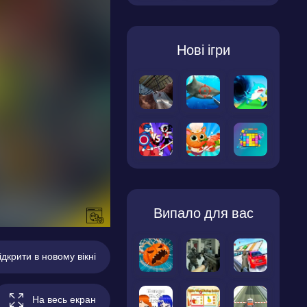
Нові ігри
Випало для вас
ідкрити в новому вікні
На весь екран