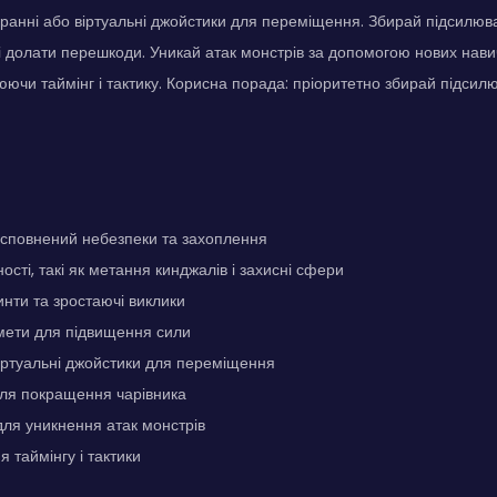
ранні або віртуальні джойстики для переміщення. Збирай підсилюв
 і долати перешкоди. Уникай атак монстрів за допомогою нових нав
люючи таймінг і тактику. Корисна порада: пріоритетно збирай підсил
, сповнений небезпеки та захоплення
ності, такі як метання кинджалів і захисні сфери
инти та зростаючі виклики
мети для підвищення сили
іртуальні джойстики для переміщення
для покращення чарівника
для уникнення атак монстрів
 таймінгу і тактики