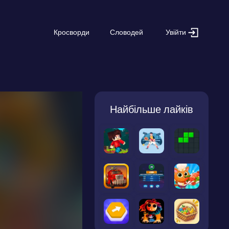
Увійти
Кросворди
Словодей
Найбільше лайків