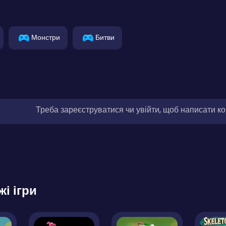
Монстри
Битви
Треба зареєструватися чи увійти, щоб написати к
жі ігри