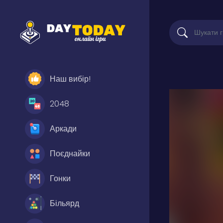
Наш вибір!
2048
Аркади
Поєднайки
Гонки
Більярд