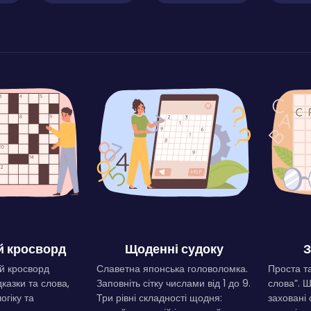
 кросворд
Щоденні судоку
З
й кросворд
Славетна японська головоломка.
Проста та
дказки та слова,
Заповніть сітку числами від 1 до 9.
слова”. 
огіку та
Три рівні складності щодня:
заховані 