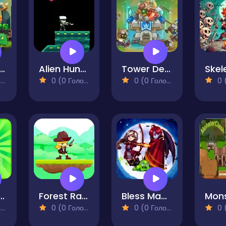
bula Strikers
Alien Hunter Remastered
Tower Defense 2
)
0 (0 Голосів)
0 (0 Голосів)
0 (0
her Arcane
Forest Ranger Adventure
Bless Magic
)
0 (0 Голосів)
0 (0 Голосів)
0 (0