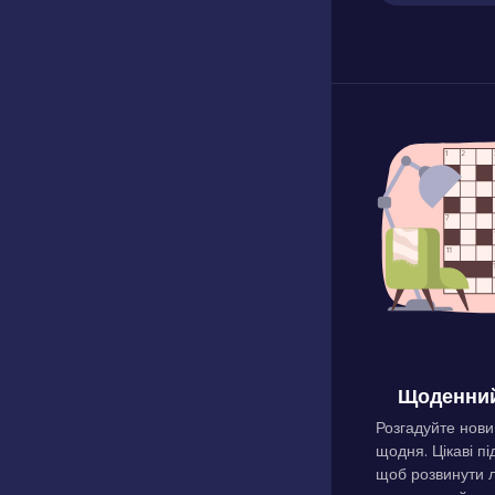
Щоденний
Розгадуйте нови
щодня. Цікаві пі
щоб розвинути л