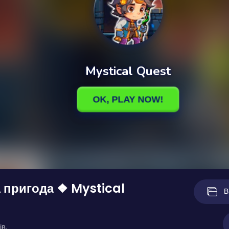
 пригода ❖ Mystical
В
ів.