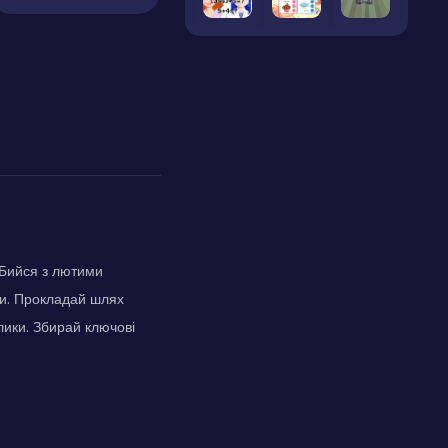
 Бийся з лютими
ери. Прокладай шлях
лики. Збирай ключові