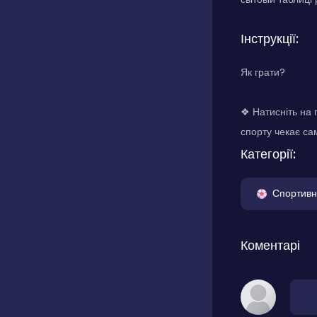
Інструкції:
Як грати?
❖ Натисніть на 
спорту чекає са
Категорії:
Спортивн
Коментарі