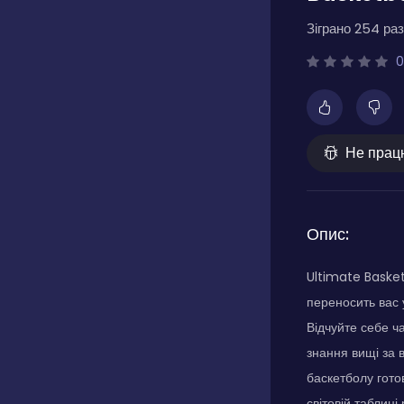
Зіграно 254 раз
0
Не прац
Опис:
Ultimate Basket
переносить вас у
Відчуйте себе ч
знання вищі за вс
баскетболу готов
світовій таблиці 