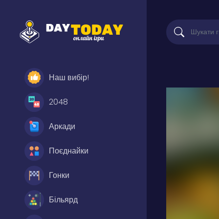
Наш вибір!
2048
Аркади
Поєднайки
Гонки
Більярд