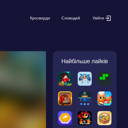
Увійти
Кросворди
Словодей
Найбільше лайків