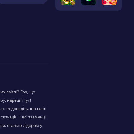
му світлі? Гра, що
ру, нарешті тут!
я, та доведіть, що ваші
і ситуації — всі таємниці
гри, станьте лідером у