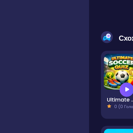
Схо
Ultimate S
0 (0 Голосів