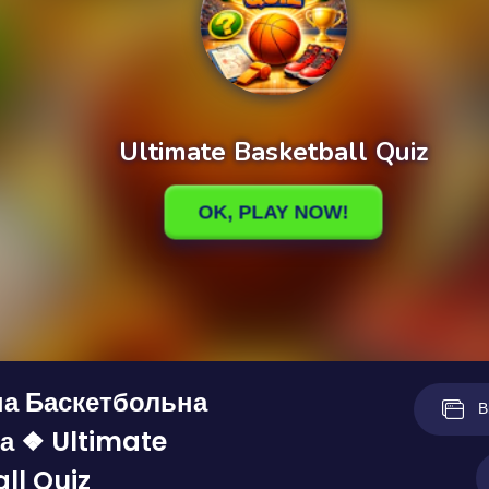
на Баскетбольна
В
а ❖ Ultimate
ll Quiz