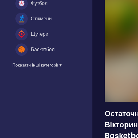
Футбол
Стікмени
Шутери
Баскетбол
Показати інші категорії ▾
Остаточ
Вікторин
Basketba