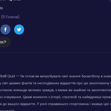
ів.
 (0 Голосів)
ює?
ball Quiz — Чи готові ви випробувати свої знання баскетболу в ново
 світ цікавих фактів та несподіваних відкриттів про цю захоплюючу г
астиною команди великих гравців, з якими ви знайомі та захоплюєтес
і очікування. Цікаві моменти з історії, стратегій та найвідоміші ігров
і до вашого відкриття. У ролі справжнього спортсмена і знавця цієї 
рекордів!