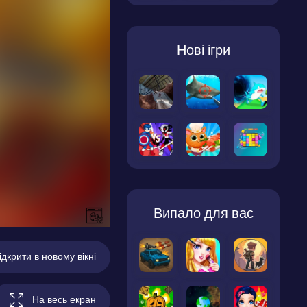
Нові ігри
Випало для вас
ідкрити в новому вікні
На весь екран