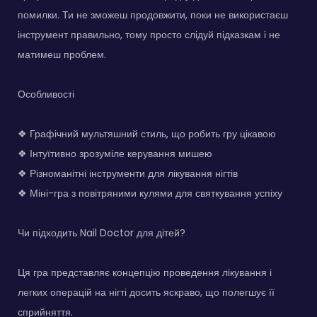
помилки. Ти не зможеш продовжити, поки не використаєш
інструмент правильно, тому просто слідуй підказкам і не
матимеш проблем.
Особливості
❖ Графічний мультяшний стиль, що робить гру цікавою
❖ Інтуїтивно зрозуміле керування мишею
❖ Різноманітні інструменти для лікування нігтів
❖ Міні-гра з повітряними кулями для святкування успіху
Чи підходить Nail Doctor для дітей?
Ця гра представляє концепцію проведення лікування і
легких операцій на нігті досить яскраво, що полегшує її
сприйняття.