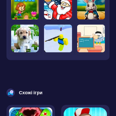
Схожі ігри