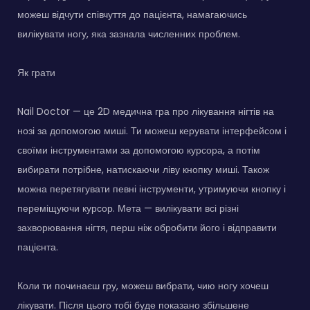
можеш відчути співчуття до пацієнта, намагаючись
вилікувати ногу, яка зазнала численних проблем.
Як грати
Nail Doctor — це 2D медична гра про лікування нігтів на
нозі за допомогою миші. Ти можеш керувати інтерфейсом і
своїми інструментами за допомогою курсора, а потім
вибирати потрібне, натискаючи ліву кнопку миші. Також
можна перетягувати певні інструменти, утримуючи кнопку і
переміщуючи курсор. Мета — вилікувати всі різні
захворювання нігтя, перш ніж обробити його і відправити
пацієнта.
Коли ти починаєш гру, можеш вибрати, чию ногу хочеш
лікувати. Після цього тобі буде показано збільшене