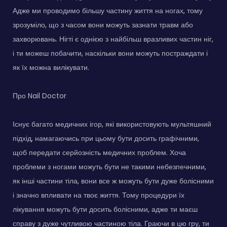
Адже ми проводимо більшу частину життя на ногах, тому
зрозуміло, що з часом вони можуть зазнати травм або
захворювань. Нігті є однією з найбільш вразливих частин ніг,
і ти можеш побачити, наскільки вони можуть постраждати і
як їх можна вилікувати.
Про Nail Doctor
Існує багато медичних ігор, які використовують мультяшний
підхід, намагаючись при цьому бути досить графічними,
щоб передати серйозність медичних проблем. Хоча
проблеми з ногами можуть бути не такими небезпечними,
як інші частини тіла, вони все ж можуть бути дуже болісними
і значно впливати на твоє життя. Тому процедури їх
лікування можуть бути досить болісними, адже ти маєш
справу з дуже чутливою частиною тіла. Граючи в цю гру, ти