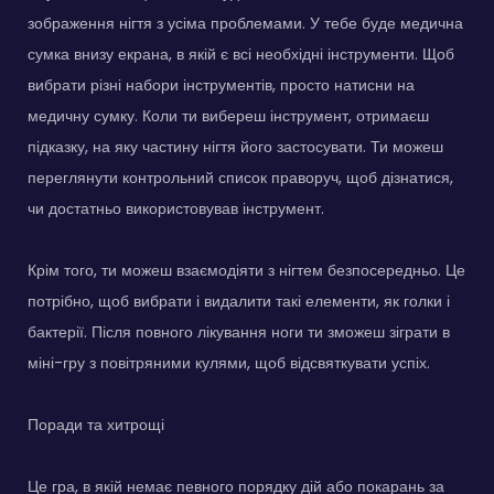
зображення нігтя з усіма проблемами. У тебе буде медична
сумка внизу екрана, в якій є всі необхідні інструменти. Щоб
вибрати різні набори інструментів, просто натисни на
медичну сумку. Коли ти вибереш інструмент, отримаєш
підказку, на яку частину нігтя його застосувати. Ти можеш
переглянути контрольний список праворуч, щоб дізнатися,
чи достатньо використовував інструмент.
Крім того, ти можеш взаємодіяти з нігтем безпосередньо. Це
потрібно, щоб вибрати і видалити такі елементи, як голки і
бактерії. Після повного лікування ноги ти зможеш зіграти в
міні-гру з повітряними кулями, щоб відсвяткувати успіх.
Поради та хитрощі
Це гра, в якій немає певного порядку дій або покарань за