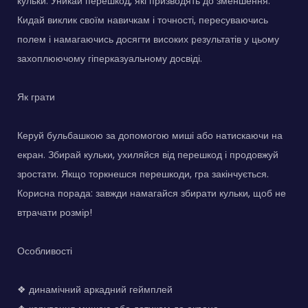
кульки. Уникай перешкод, які призводять до зменшення.
Кидай виклик своїм навичкам і точності, пересуваючись
полем і намагаючись досягти високих результатів у цьому
захоплюючому гіперказуальному досвіді.
Як грати
Керуй бульбашкою за допомогою миші або натискаючи на
екран. Збирай кульки, ухиляйся від перешкод і продовжуй
зростати. Якщо торкнешся перешкоди, гра закінчується.
Корисна порада: завжди намагайся збирати кульки, щоб не
втрачати розмір!
Особливості
❖ динамічний аркадний геймплей