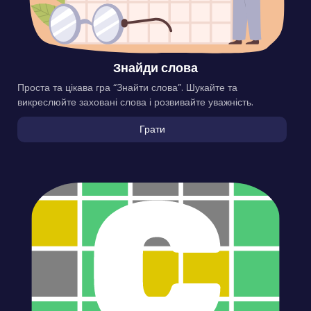
Знайди слова
Проста та цікава гра “Знайти слова”. Шукайте та
викреслюйте заховані слова і розвивайте уважність.
Грати