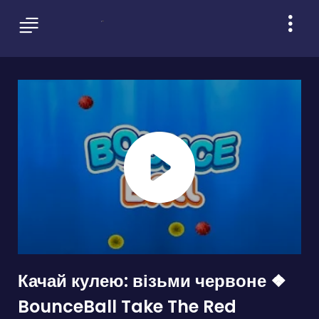
Качай кулею: візьми червоне ❖
BounceBall Take The Red