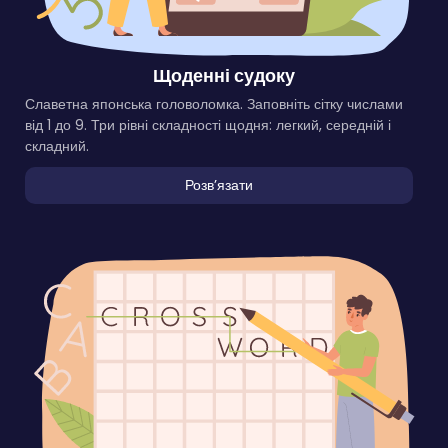
Щоденні судоку
Славетна японська головоломка. Заповніть сітку числами
від 1 до 9. Три рівні складності щодня: легкий, середній і
складний.
Розвʼязати