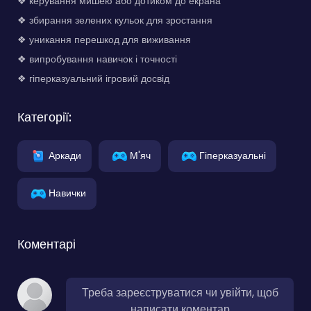
❖ керування мишею або дотиком до екрана
❖ збирання зелених кульок для зростання
❖ уникання перешкод для виживання
❖ випробування навичок і точності
❖ гіперказуальний ігровий досвід
Категорії:
Аркади
М'яч
Гіперказуальні
Навички
Коментарі
Треба зареєструватися чи увійти, щоб
написати коментар