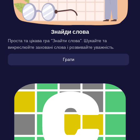
Знайди слова
Проста та цікава гра “Знайти слова”. Шукайте та
викреслюйте заховані слова і розвивайте уважність.
Грати