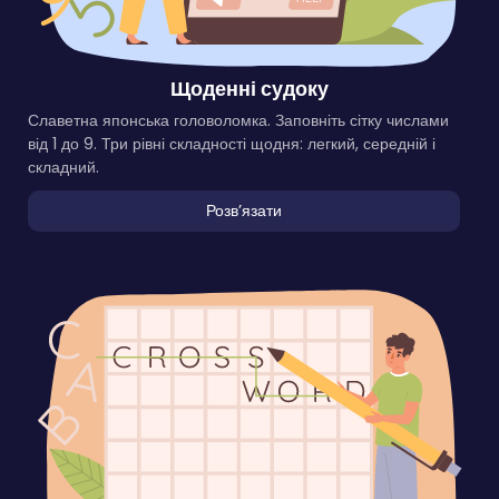
Щоденні судоку
Славетна японська головоломка. Заповніть сітку числами
від 1 до 9. Три рівні складності щодня: легкий, середній і
складний.
Розвʼязати