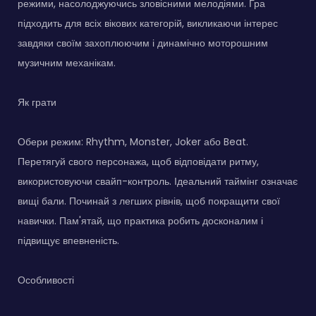
режими, насолоджуючись зловісними мелодіями. Гра
підходить для всіх вікових категорій, викликаючи інтерес
завдяки своїм захоплюючим і динамічно моторошним
музичним механікам.
Як грати
Обери режим: Rhythm, Monster, Joker або Beat.
Перетягуй свого персонажа, щоб відповідати ритму,
використовуючи свайп-контроль. Ідеальний таймінг означає
вищі бали. Починай з легших рівнів, щоб покращити свої
навички. Пам'ятай, що практика робить досконалим і
підвищує впевненість.
Особливості