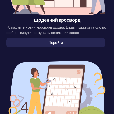
Щоденний кросворд
Розгадуйте новий кросворд щодня. Цікаві підказки та слова,
щоб розвинути логіку та словниковий запас.
Перейти