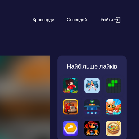
Увійти
Кросворди
Словодей
Найбільше лайків