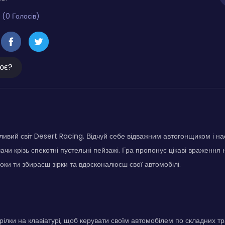
 (0 Голосів)
ює?
ливий світ Desert Racing. Відчуй себе відважним автогонщиком і н
чи крізь спекотні пустельні пейзажі. Гра пропонує цікаві враження 
поки ти збираєш зірки та вдосконалюєш свої автомобілі.
рілки на клавіатурі, щоб керувати своїм автомобілем по складних тр