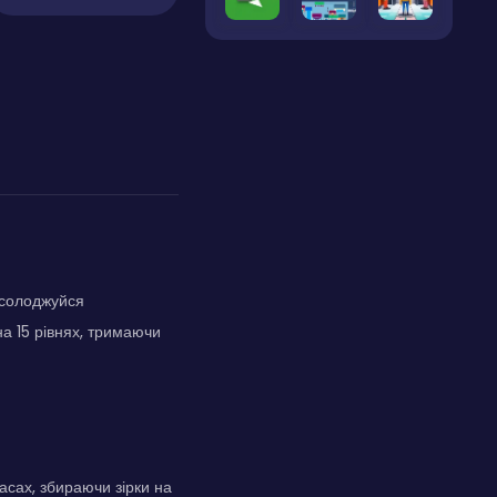
асолоджуйся
на 15 рівнях, тримаючи
асах, збираючи зірки на