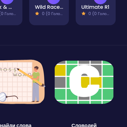
Black & White Escape Cars
Wild Race Master 3D
Ultimate R1
 Голосів)
0 (0 Голосів)
0 (0 Голосів)
найди слова
Словодей