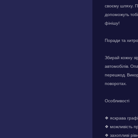
своєму шляху. П
допоможуть тобі
фінішу!
Поради та хитр
Збирай кожну зі
автомобілів. Оп
перешкод. Викор
поворотах.
Особливості
❖ яскрава граф
❖ можливість пр
❖ захопливі рів