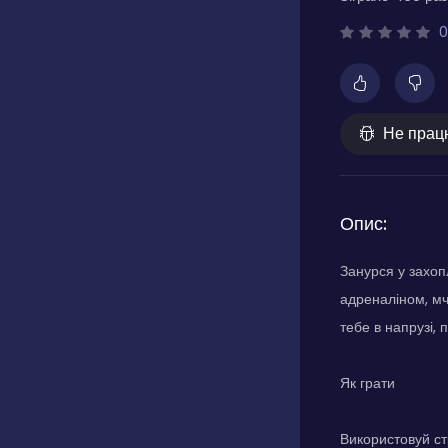
0
Не прац
Опис:
Занурся у захоп
адреналіном, мча
тебе в напрузі, 
Як грати
Використовуй ст