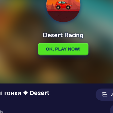
і гонки ❖ Desert
В
ів.