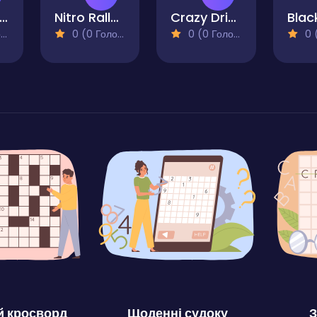
T Ghost Racing
Nitro Rally Evolution
Crazy Driver Police Chase
)
0 (0 Голосів)
0 (0 Голосів)
0 (0
 кросворд
Щоденні судоку
З