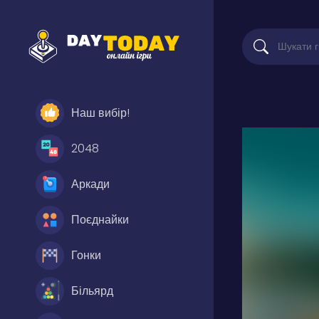
Наш вибір!
2048
Аркади
Поєднайки
Гонки
Більярд