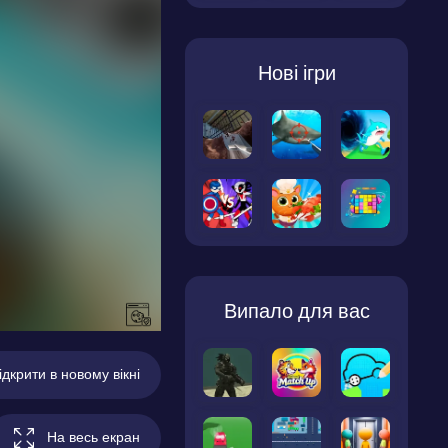
Нові ігри
Випало для вас
ідкрити в новому вікні
На весь екран