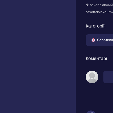
❖ захоплюючий і
захоплюючої гр
Категорії:
Спортивн
Коментарі