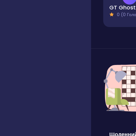
G
0 (0 Голосів
Щоденний