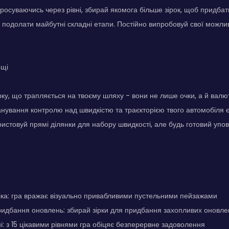
росуваючись через рівні, збирай якомога більше зірок, щоб придбати
 подолати майбутні складні етапи. Постійно випробовуй свої можлив
ощі
рку, що трапляється на твоєму шляху - вони не лише очки, а й вал
анування контролю над швидкістю та траєкторією твого автомобіля
истовуй прямі ділянки для набору швидкості, але будь готовий упов
іка: гра вражає візуально привабливими пустельними пейзажами
идбання оновлень: збирай зірки для придбання захопливих оновле
ні: з 15 цікавими рівнями гра обіцяє безперервне задоволення