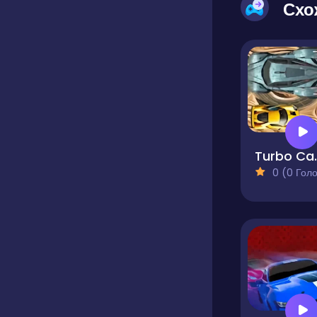
Схо
Turbo 
0 (0 Голосів