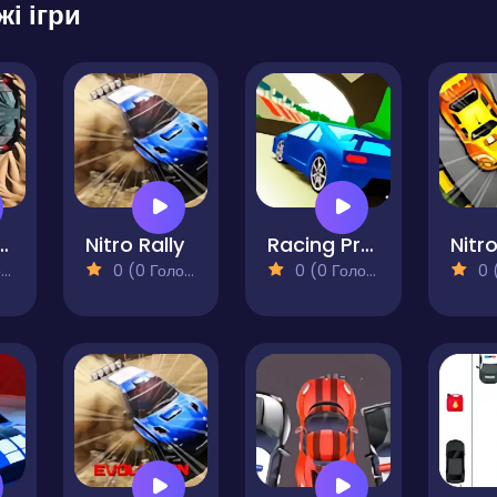
жі ігри
Cars Challenge
Nitro Rally
Racing Project Kit
)
0 (0 Голосів)
0 (0 Голосів)
0 (0