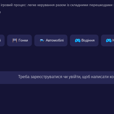
гровий процес: легке керування разом із складними перешкодами 
и
і
Гонки
Автомобілі
Водіння
Треба зареєструватися чи увійти, щоб написати к