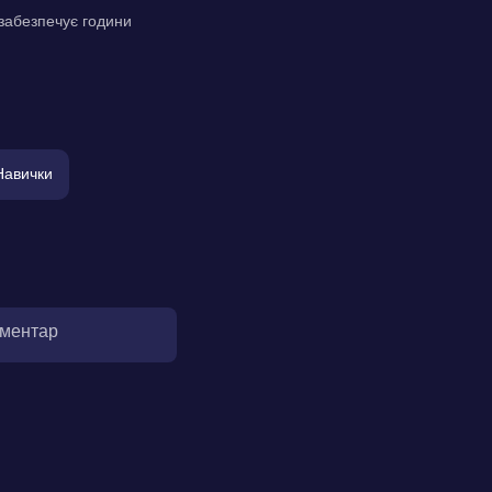
забезпечує години
Навички
оментар