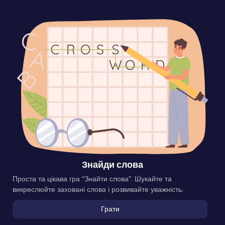
Знайди слова
Проста та цікава гра “Знайти слова”. Шукайте та
викреслюйте заховані слова і розвивайте уважність.
Грати