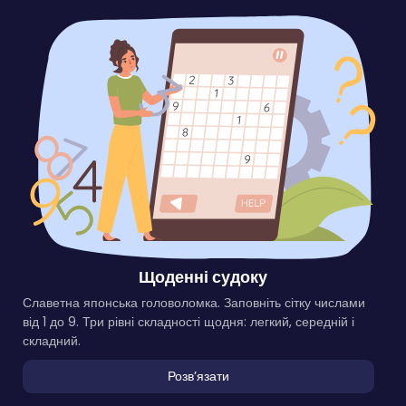
Щоденні судоку
Славетна японська головоломка. Заповніть сітку числами
від 1 до 9. Три рівні складності щодня: легкий, середній і
складний.
Розвʼязати