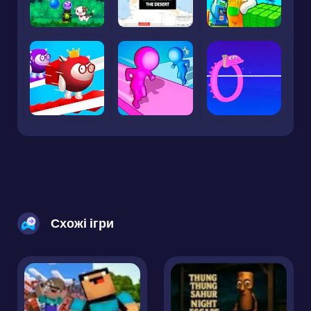
Схожі ігри