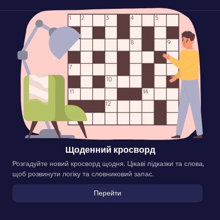
Щоденний кросворд
Розгадуйте новий кросворд щодня. Цікаві підказки та слова,
щоб розвинути логіку та словниковий запас.
Перейти