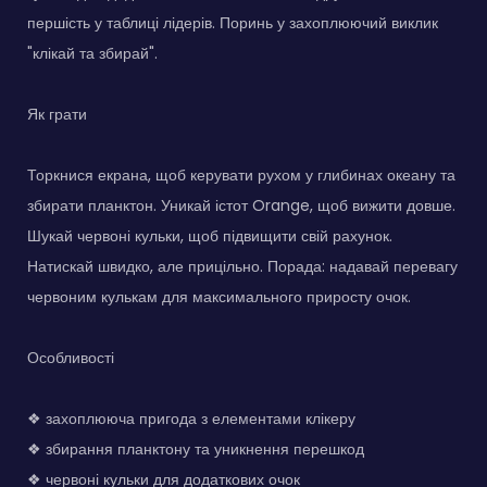
першість у таблиці лідерів. Поринь у захоплюючий виклик
"клікай та збирай".
Як грати
Торкнися екрана, щоб керувати рухом у глибинах океану та
збирати планктон. Уникай істот Orange, щоб вижити довше.
Шукай червоні кульки, щоб підвищити свій рахунок.
Натискай швидко, але прицільно. Порада: надавай перевагу
червоним кулькам для максимального приросту очок.
Особливості
❖ захоплююча пригода з елементами клікеру
❖ збирання планктону та уникнення перешкод
❖ червоні кульки для додаткових очок