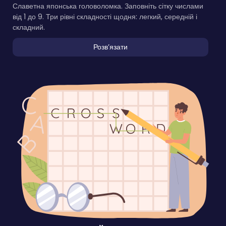
Славетна японська головоломка. Заповніть сітку числами
від 1 до 9. Три рівні складності щодня: легкий, середній і
складний.
Розвʼязати