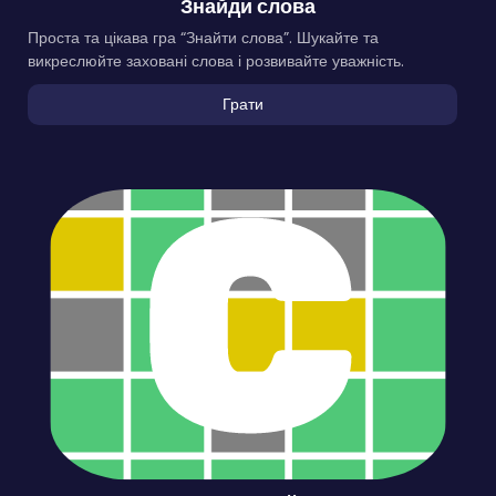
Знайди слова
Проста та цікава гра “Знайти слова”. Шукайте та
викреслюйте заховані слова і розвивайте уважність.
Грати