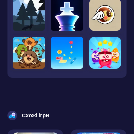
Схожі ігри