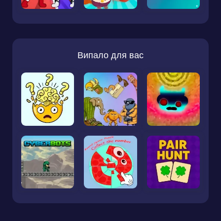
Випало для вас