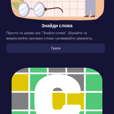
Знайди слова
Проста та цікава гра “Знайти слова”. Шукайте та
викреслюйте заховані слова і розвивайте уважність.
Грати