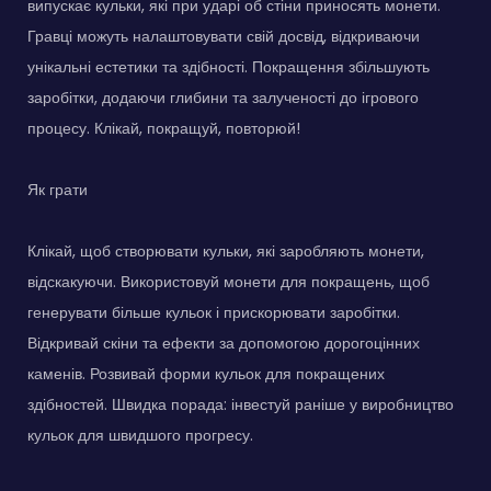
випускає кульки, які при ударі об стіни приносять монети.
Гравці можуть налаштовувати свій досвід, відкриваючи
унікальні естетики та здібності. Покращення збільшують
заробітки, додаючи глибини та залученості до ігрового
процесу. Клікай, покращуй, повторюй!
Як грати
Клікай, щоб створювати кульки, які заробляють монети,
відскакуючи. Використовуй монети для покращень, щоб
генерувати більше кульок і прискорювати заробітки.
Відкривай скіни та ефекти за допомогою дорогоцінних
каменів. Розвивай форми кульок для покращених
здібностей. Швидка порада: інвестуй раніше у виробництво
кульок для швидшого прогресу.