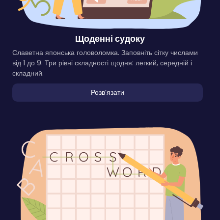
Щоденні судоку
Славетна японська головоломка. Заповніть сітку числами
від 1 до 9. Три рівні складності щодня: легкий, середній і
складний.
Розвʼязати