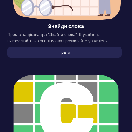
Знайди слова
Проста та цікава гра “Знайти слова”. Шукайте та
викреслюйте заховані слова і розвивайте уважність.
Грати