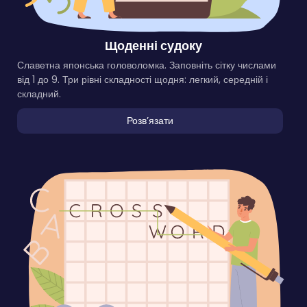
Щоденні судоку
Славетна японська головоломка. Заповніть сітку числами
від 1 до 9. Три рівні складності щодня: легкий, середній і
складний.
Розвʼязати