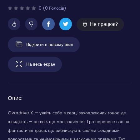
0 (0 Голосів)
Не працює?
Відкрити в новому вікні
На весь екран
Опис:
Overdrive X — уявіть себе в серці захоплюючих гонок, де
швидкість — це все, що має значення. Гра перенесе вас на
фантастичні траси, що виблискують своїми складними
поворотами та неймовірними швидкісними прямими. Тут