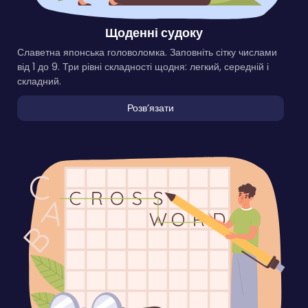
Щоденні судоку
Славетна японська головоломка. Заповніть сітку числами
від 1 до 9. Три рівні складності щодня: легкий, середній і
складний.
Розвʼязати