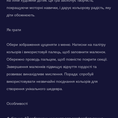
на їхній художній дотик. Ця гра заохочує творчість,
покращуючи моторні навички, і дарує кольорову радість, яку
діти обожнюють.
Як грати
Обери зображення цуценяти з меню. Натисни на палітру
кольорів і використовуй палець, щоб заповнити малюнок.
Обережно проводь пальцем, щоб повністю покрити секції.
Завершення малюнків підвищує відчуття гордості та
розвиває винахідливе мислення. Порада: спробуй
використовувати незвичайні поєднання кольорів для
створення унікального шедевра.
Особливості