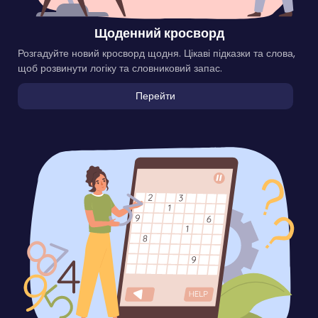
Щоденний кросворд
Розгадуйте новий кросворд щодня. Цікаві підказки та слова,
щоб розвинути логіку та словниковий запас.
Перейти