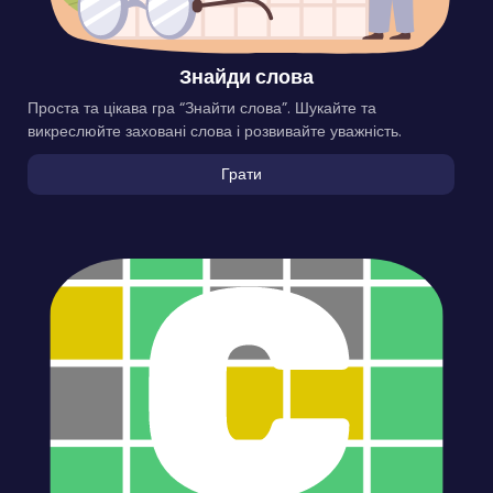
Знайди слова
Проста та цікава гра “Знайти слова”. Шукайте та
викреслюйте заховані слова і розвивайте уважність.
Грати