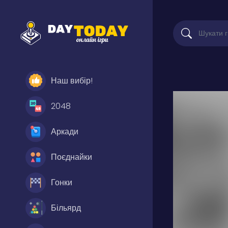
Наш вибір!
2048
Аркади
Поєднайки
Гонки
Більярд