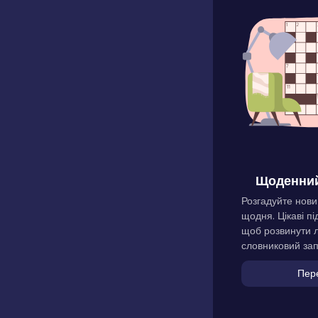
Щоденний
Розгадуйте нови
щодня. Цікаві пі
щоб розвинути л
словниковий зап
Пер