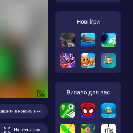
Нові ігри
Випало для вас
ідкрити в новому вікні
На весь екран