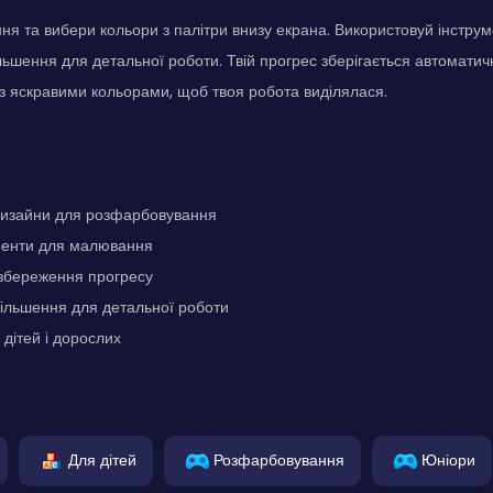
я та вибери кольори з палітри внизу екрана. Використовуй інстру
льшення для детальної роботи. Твій прогрес зберігається автоматич
з яскравими кольорами, щоб твоя робота виділялася.
 дизайни для розфарбовування
ументи для малювання
збереження прогресу
ільшення для детальної роботи
 дітей і дорослих
Для дітей
Розфарбовування
Юніори