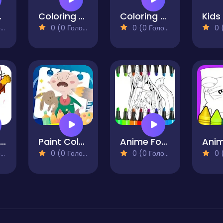
For Kids
Coloring Pages For Kid That Are 8 Animals
Coloring Pages Of Anime Wolves
)
0 (0 Голосів)
0 (0 Голосів)
0 (0
Red Coloring Book
Paint Coloring Book
Anime Fox Girl Cute Coloring Pages
)
0 (0 Голосів)
0 (0 Голосів)
0 (0