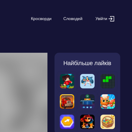
Увійти
Кросворди
Словодей
Найбільше лайків