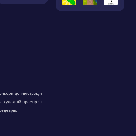
ольори до ілюстрацій
є художній простір як
шедеврів.