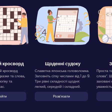
 кросворд
Щоденні судоку
З
й кросворд
Славетна японська головоломка.
Проста та
дказки та слова,
Заповніть сітку числами від 1 до 9.
слова”. 
огіку та
Три рівні складності щодня:
заховані 
ас.
легкий, середній і складний.
уважність
ейти
Розвʼязати