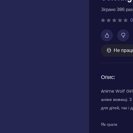
Зіграно 386 разі
0
Не прац
Опис:
Anime Wolf Girl
аніме вовчиці. 
для дітей, так і
Як грати