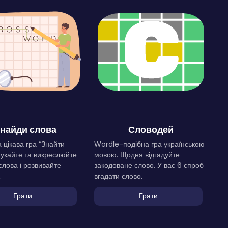
найди слова
Словодей
 цікава гра “Знайти
Wordle-подібна гра українською
Шукайте та викреслюйте
мовою. Щодня відгадуйте
слова і розвивайте
закодоване слово. У вас 6 спроб
.
вгадати слово.
Грати
Грати