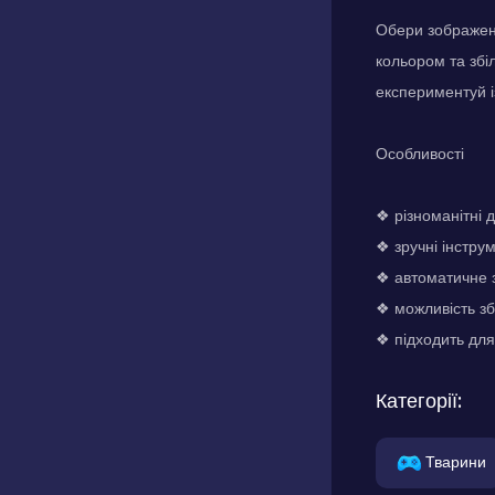
Обери зображенн
кольором та збі
експериментуй і
Особливості
❖ різноманітні
❖ зручні інстр
❖ автоматичне 
❖ можливість зб
❖ підходить для
Категорії:
Тварини