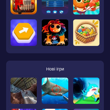
Нові ігри