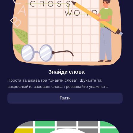
Знайди слова
Проста та цікава гра “Знайти слова”. Шукайте та
викреслюйте заховані слова і розвивайте уважність.
Грати