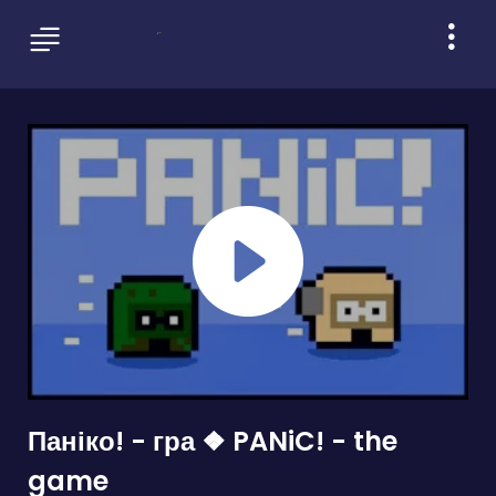
Паніко! - гра ❖ PANiC! - the
game