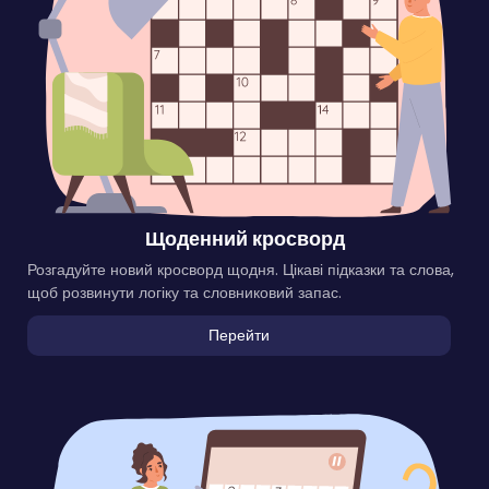
Щоденний кросворд
Розгадуйте новий кросворд щодня. Цікаві підказки та слова,
щоб розвинути логіку та словниковий запас.
Перейти