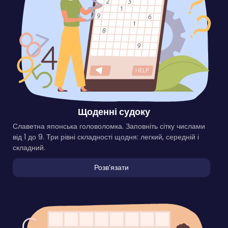
Щоденні судоку
Славетна японська головоломка. Заповніть сітку числами
від 1 до 9. Три рівні складності щодня: легкий, середній і
складний.
Розвʼязати