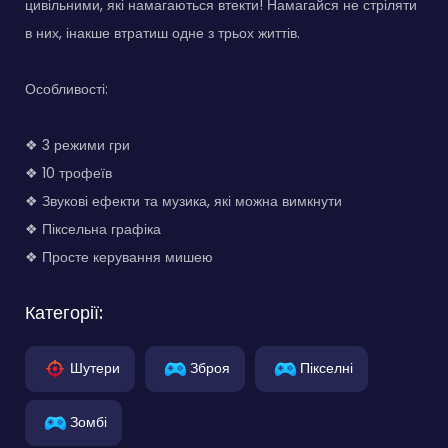
цивільними, які намагаються втекти! Намагайся не стріляти
в них, інакше втратиш одне з трьох життів.
Особливості:
❖ 3 режими гри
❖ 10 трофеїв
❖ Звукові ефекти та музика, які можна вимкнути
❖ Піксельна графіка
❖ Просте керування мишею
Категорії:
Шутери
Зброя
Пікселні
Зомбі