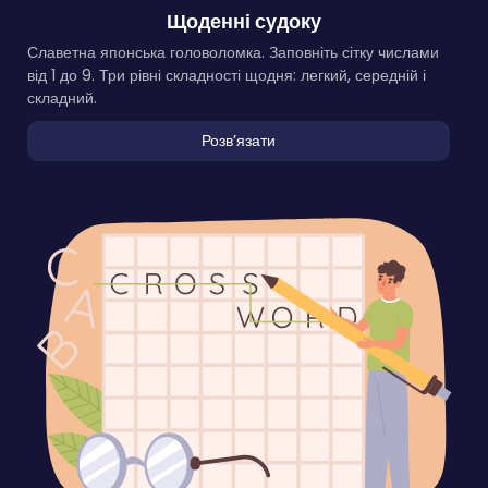
Щоденні судоку
Славетна японська головоломка. Заповніть сітку числами
від 1 до 9. Три рівні складності щодня: легкий, середній і
складний.
Розвʼязати