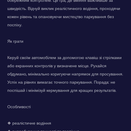
обережним контролем. Це гра, де вміння важливіше за
швидкість. Відчуй виклик реалістичного водіння, проходячи
кожен рівень та опановуючи мистецтво паркування без
поспіху.
Як грати
Керуй своїм автомобілем за допомогою клавіш зі стрілками
або екранних контролів у визначене місце. Рухайся
обдумано, мінімально коригуючи напрямок для просування.
Успіх на рівнях вимагає точного паркування. Порада: не
поспішай і мінімізуй кермування для кращих результатів.
Особливості
❖ реалістичне водіння