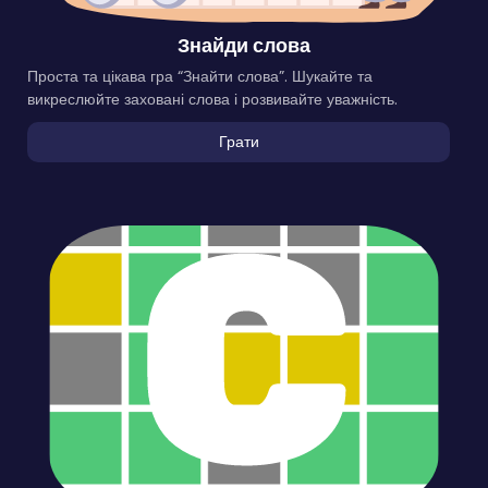
Знайди слова
Проста та цікава гра “Знайти слова”. Шукайте та
викреслюйте заховані слова і розвивайте уважність.
Грати