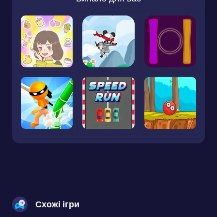
Схожі ігри