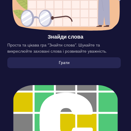
Знайди слова
Проста та цікава гра “Знайти слова”. Шукайте та
викреслюйте заховані слова і розвивайте уважність.
Грати