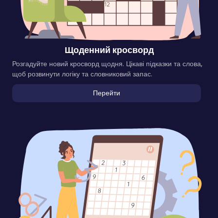
Щоденний кросворд
Розгадуйте новий кросворд щодня. Цікаві підказки та слова,
щоб розвинути логіку та словниковий запас.
Перейти