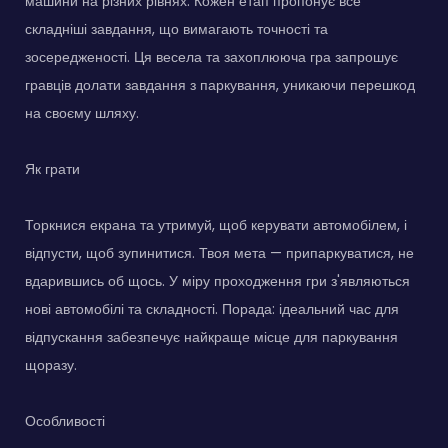
машини на різних рівнях. Кожен етап пропонує все
складніші завдання, що вимагають точності та
зосередженості. Ця весела та захоплююча гра запрошує
гравців долати завдання з паркування, уникаючи перешкод
на своєму шляху.
Як грати
Торкнися екрана та утримуй, щоб керувати автомобілем, і
відпусти, щоб зупинитися. Твоя мета — припаркуватися, не
вдарившись об щось. У міру проходження гри з'являються
нові автомобілі та складності. Порада: ідеальний час для
відпускання забезпечує найкраще місце для паркування
щоразу.
Особливості