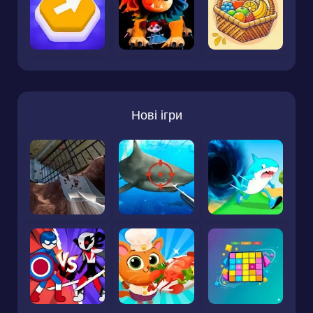
Нові ігри