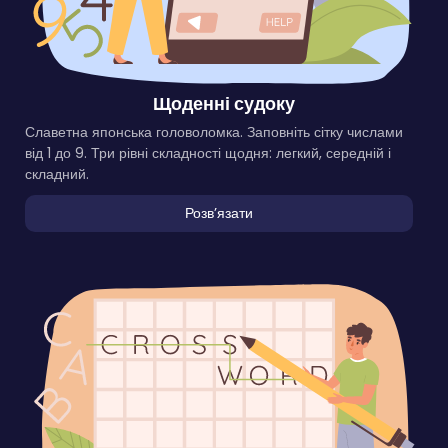
Щоденні судоку
Славетна японська головоломка. Заповніть сітку числами
від 1 до 9. Три рівні складності щодня: легкий, середній і
складний.
Розвʼязати