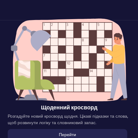
Щоденний кросворд
Розгадуйте новий кросворд щодня. Цікаві підказки та слова,
щоб розвинути логіку та словниковий запас.
Перейти