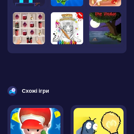
Схожі ігри