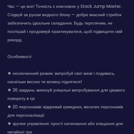
Час — це все! Точність є ключовою у Stack Jump Master.
Слідкуй за рухом вхідного блоку — добре вчасний стрибок
забезпечить ідеальне складання. Будь терплячим, не
поспішай і продовжуй практикуватися, щоб підвищити свій
рекорд.
Особливості
❖ нескінченний режим: випробуй свої межі і подивись,
наскільки високо ти можеш піднятися!
❖ 36 завдань: виконуй унікальні випробування для цікавого
повороту в грі
❖ 20 персонажів: відкривай кумедних, веселих персонажів
для персоналізації
❖ зручне управління: прості натискання або клацання для
негайної гри