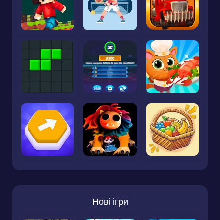
Нові ігри