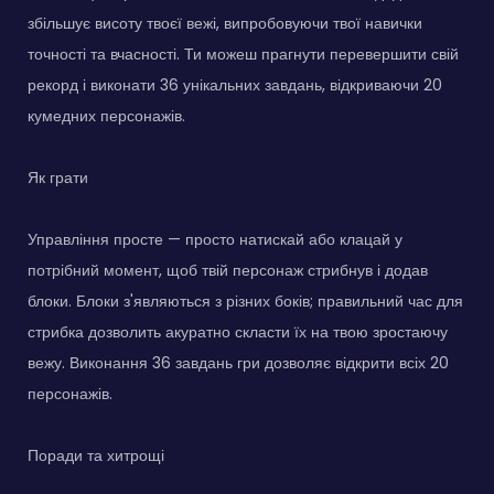
збільшує висоту твоєї вежі, випробовуючи твої навички
точності та вчасності. Ти можеш прагнути перевершити свій
рекорд і виконати 36 унікальних завдань, відкриваючи 20
кумедних персонажів.
Як грати
Управління просте — просто натискай або клацай у
потрібний момент, щоб твій персонаж стрибнув і додав
блоки. Блоки з'являються з різних боків; правильний час для
стрибка дозволить акуратно скласти їх на твою зростаючу
вежу. Виконання 36 завдань гри дозволяє відкрити всіх 20
персонажів.
Поради та хитрощі