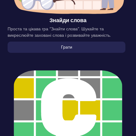
Знайди слова
Проста та цікава гра “Знайти слова”. Шукайте та
викреслюйте заховані слова і розвивайте уважність.
Грати