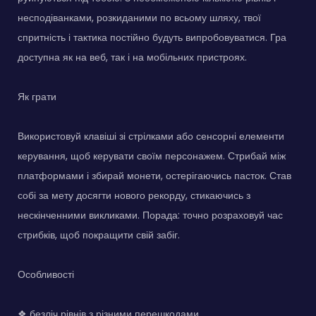
несподіванками, розкиданими по всьому шляху, твої
спритність і тактика постійно будуть випробовуватися. Гра
доступна як на веб, так і на мобільних пристроях.
Як грати
Використовуй клавіші зі стрілками або сенсорні елементи
керування, щоб керувати своїм персонажем. Стрибай між
платформами і збирай монети, остерігаючись пасток. Став
собі за мету досягти нового рекорду, стикаючись з
нескінченними викликами. Порада: точно розраховуй час
стрибків, щоб покращити свій забіг.
Особливості
❖ безліч рівнів з різними перешкодами