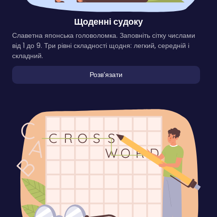
Щоденні судоку
Славетна японська головоломка. Заповніть сітку числами
від 1 до 9. Три рівні складності щодня: легкий, середній і
складний.
Розвʼязати