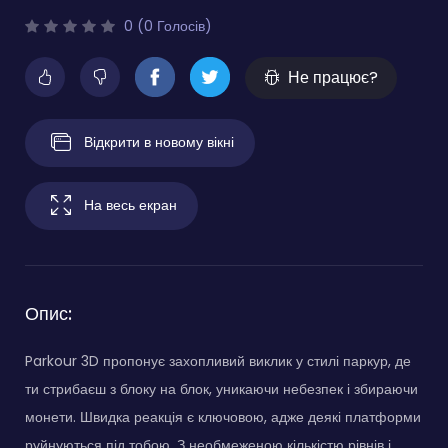
0 (0 Голосів)
Не працює?
Відкрити в новому вікні
На весь екран
Опис:
Parkour 3D пропонує захопливий виклик у стилі паркур, де
ти стрибаєш з блоку на блок, уникаючи небезпек і збираючи
монети. Швидка реакція є ключовою, адже деякі платформи
руйнуються під тобою. З необмеженою кількістю рівнів і