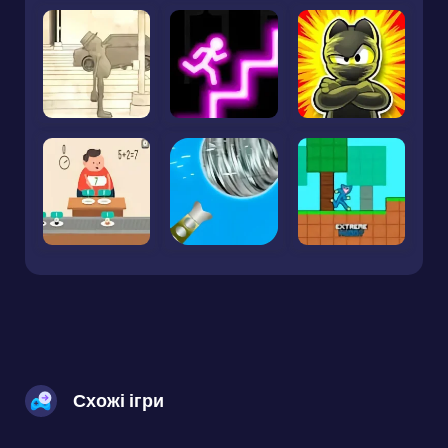
Схожі ігри