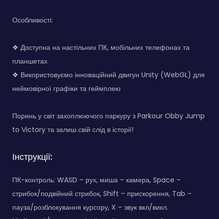
Особливості:
❖ Доступна на настільних ПК, мобільних телефонах та
планшетах
❖ Використовуємо інноваційний двигун Unity (WebGL) для
неймовірної графіки та геймплею
Поринь у світ захоплюючого паркуру з Parkour Obby Jump
to Victory та залиш свій слід в історії!
Інструкції:
ПК-контроль: WASD – рух, миша – камера, Space –
стрибок/подвійний стрибок, Shift – прискорення, Tab –
пауза/розблокування курсору, X – звук вкл/викл.