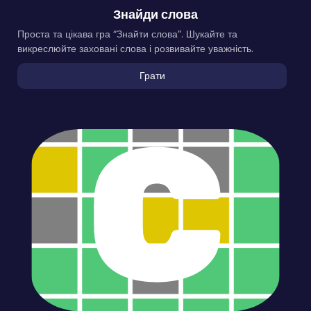
Знайди слова
Проста та цікава гра “Знайти слова”. Шукайте та
викреслюйте заховані слова і розвивайте уважність.
Грати