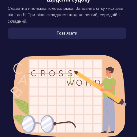
Славетна японська головоломка. Заповніть сітку числами
від 1 до 9. Три рівні складності щодня: легкий, середній і
складний.
Розвʼязати