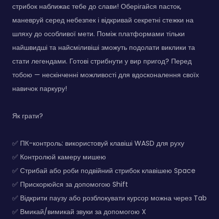
стрибок наближає тебе до слави! Оберігайся пасток,
маневруй серед небезпек і відкривай секретні стежки на
шляху до особливої мети. Поміж платформами тільки
найшвидші та найсміливіші зможуть подолати виклики та
стати легендами. Готові стрибнути у вир пригод? Перед
тобою — нескінченні можливості для вдосконалення своїх
навичок паркуру!
Як грати?
✅ ПК-контроль: використовуй клавіші WASD для руху
✅ Контролюй камеру мишею
✅ Стрибай або роби подвійний стрибок клавішею Space
✅ Прискорюйся за допомогою Shift
✅ Відкрити паузу або розблокувати курсор можна через Tab
✅ Вмикай/вимикай звуки за допомогою X