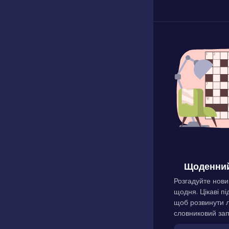
Щоденний
Розгадуйте нови
щодня. Цікаві пі
щоб розвинути л
словниковий зап