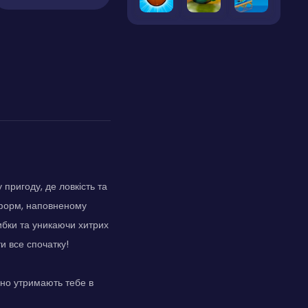
пригоду, де ловкість та
тформ, наповненому
ибки та уникаючи хитрих
и все спочатку!
ано утримають тебе в