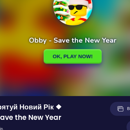
рятуй Новий Рік ❖
В
ave the New Year
в.