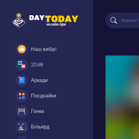
Наш вибір!
2048
Аркади
Поєднайки
Гонки
Більярд