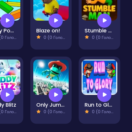
Obby Pogo Parkour!
Blaze on!
Stumble Man - Ragdoll Platformer
 Голосів)
0 (0 Голосів)
0 (0 Голосів)
y Blitz
Only Jump!
Run to Glory Obstacle Dash Adventure
 Голосів)
0 (0 Голосів)
0 (0 Голосів)