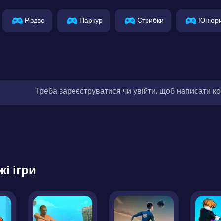
Різдво
Паркур
Стрибки
Юніор
Треба зареєструватися чи увійти, щоб написати к
жі ігри