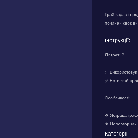
Грай зараз і пр
починай своє в
Інструкції:
Як грати?
✅ Використовуй
✅ Натискай проб
Особливості:
❖ Яскрава графік
❖ Неповторний п
Категорії: