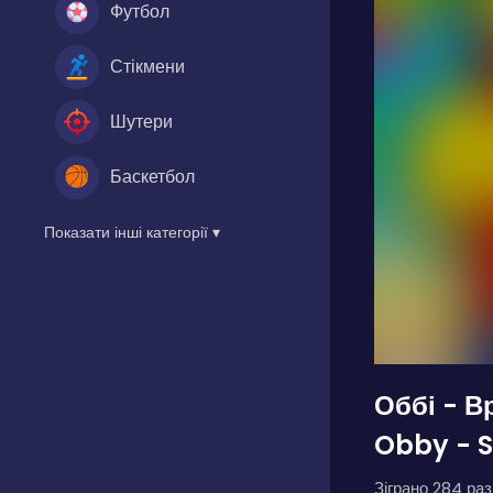
Футбол
Стікмени
Шутери
Баскетбол
Показати інші категорії ▾
Оббі - В
Obby - S
Зіграно 284 разі