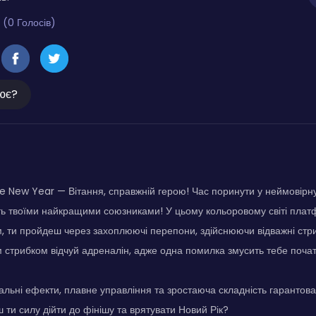
 (0 Голосів)
ює?
 New Year — Вітання, справжній герою! Час поринути у неймовірну 
ть твоїми найкращими союзниками! У цьому кольоровому світі пла
, ти пройдеш через захоплюючі перепони, здійснюючи відважні стр
м стрибком відчуй адреналін, адже одна помилка змусить тебе почат
альні ефекти, плавне управління та зростаюча складність гарантов
 ти силу дійти до фінішу та врятувати Новий Рік?