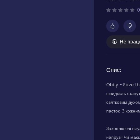
0
Не прац
Опис:
Obby - Save the
швидкість стану
святковим духом
пасток. З кожни
Захоплюючі візу
напрузі! Чи маєш