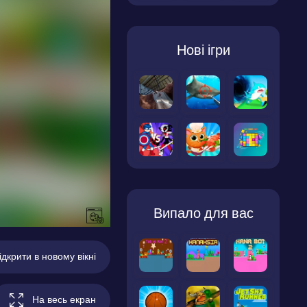
Нові ігри
Випало для вас
ідкрити в новому вікні
На весь екран