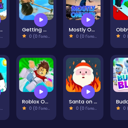
Santa vs Zombie
Getting Over it Unblocked
Mostly Only Up
)
0 (0 Голосів)
0 (0 Голосів)
0 (0
Roblox Obbi Only Up
Santa on Fire
Budd
)
0 (0 Голосів)
0 (0 Голосів)
0 (0