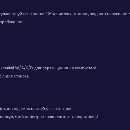
одемонструй своє вміння! Жодних завантажень, жодного очікування 
ипробування!
 клавіші W/A/S/D для переміщення на комп'ютері
іл для стрибка
а, що піднімає настрій у святкові дні
аркур, який перевіряє твою реакцію та спритність!