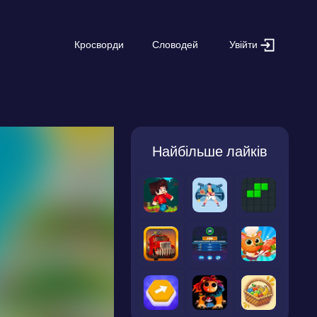
Увійти
Кросворди
Словодей
Найбільше лайків