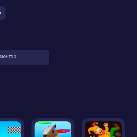
и
оментар