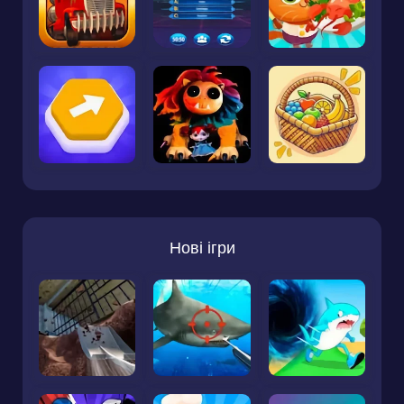
Нові ігри