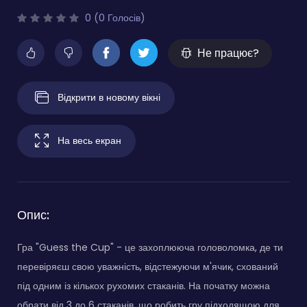
0 (0 Голосів)
Не працює?
Відкрити в новому вікні
На весь екран
Опис:
Гра "Guess the Cup" - це захоплююча головоломка, де ти
перевіряєш свою уважність, відстежуючи м'ячик, схований
під одним із кількох рухомих стаканів. На початку можна
обрати від 3 до 6 стаканів, що робить гру підходящою для