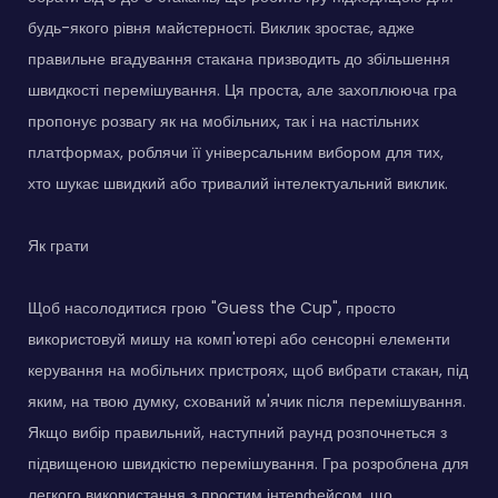
будь-якого рівня майстерності. Виклик зростає, адже
правильне вгадування стакана призводить до збільшення
швидкості перемішування. Ця проста, але захоплююча гра
пропонує розвагу як на мобільних, так і на настільних
платформах, роблячи її універсальним вибором для тих,
хто шукає швидкий або тривалий інтелектуальний виклик.
Як грати
Щоб насолодитися грою "Guess the Cup", просто
використовуй мишу на комп'ютері або сенсорні елементи
керування на мобільних пристроях, щоб вибрати стакан, під
яким, на твою думку, схований м'ячик після перемішування.
Якщо вибір правильний, наступний раунд розпочнеться з
підвищеною швидкістю перемішування. Гра розроблена для
легкого використання з простим інтерфейсом, що