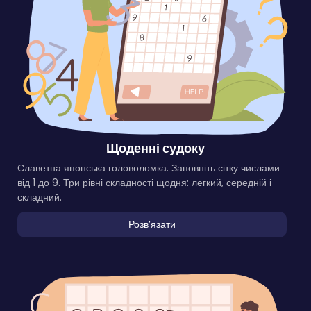
Щоденні судоку
Славетна японська головоломка. Заповніть сітку числами
від 1 до 9. Три рівні складності щодня: легкий, середній і
складний.
Розвʼязати