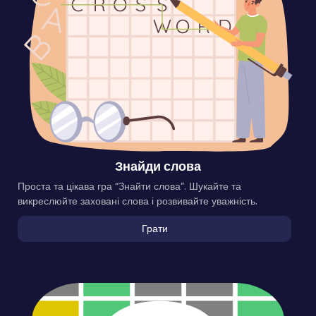
Знайди слова
Проста та цікава гра “Знайти слова”. Шукайте та
викреслюйте заховані слова і розвивайте уважність.
Грати