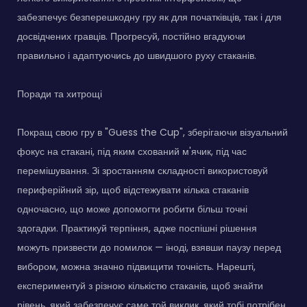
забезпечує безперешкодну гру як для початківців, так і для
досвідчених гравців. Прогресуй, постійно вгадуючи
правильно і адаптуючись до швидшого руху стаканів.
Поради та хитрощі
Покращ свою гру в "Guess the Cup", зберігаючи візуальний
фокус на стакані, під яким схований м'ячик, під час
перемішування. Зі зростанням складності використовуй
периферійний зір, щоб відстежувати кілька стаканів
одночасно, що може допомогти робити більш точні
здогадки. Практикуй терпіння, адже поспішні рішення
можуть призвести до помилок — іноді, взявши паузу перед
вибором, можна значно підвищити точність. Нарешті,
експериментуй з різною кількістю стаканів, щоб знайти
рівень, який забезпечує саме той виклик, який тобі потрібен.