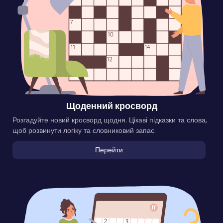
Щоденний кросворд
Розгадуйте новий кросворд щодня. Цікаві підказки та слова,
щоб розвинути логіку та словниковий запас.
Перейти