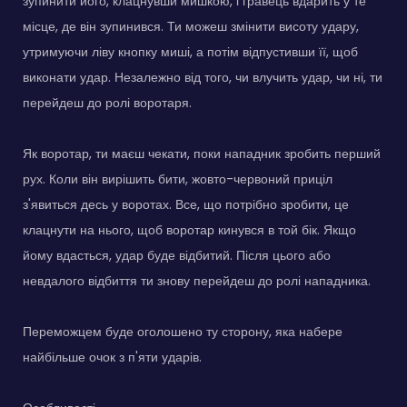
зупинити його, клацнувши мишкою, і гравець вдарить у те
місце, де він зупинився. Ти можеш змінити висоту удару,
утримуючи ліву кнопку миші, а потім відпустивши її, щоб
виконати удар. Незалежно від того, чи влучить удар, чи ні, ти
перейдеш до ролі воротаря.
Як воротар, ти маєш чекати, поки нападник зробить перший
рух. Коли він вирішить бити, жовто-червоний приціл
з'явиться десь у воротах. Все, що потрібно зробити, це
клацнути на нього, щоб воротар кинувся в той бік. Якщо
йому вдасться, удар буде відбитий. Після цього або
невдалого відбиття ти знову перейдеш до ролі нападника.
Переможцем буде оголошено ту сторону, яка набере
найбільше очок з п'яти ударів.