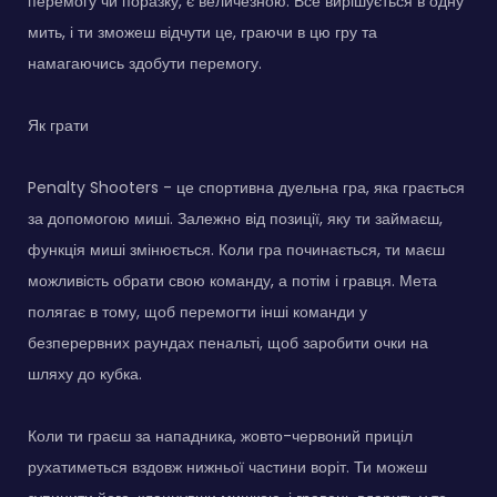
перемогу чи поразку, є величезною. Все вирішується в одну
мить, і ти зможеш відчути це, граючи в цю гру та
намагаючись здобути перемогу.
Як грати
Penalty Shooters - це спортивна дуельна гра, яка грається
за допомогою миші. Залежно від позиції, яку ти займаєш,
функція миші змінюється. Коли гра починається, ти маєш
можливість обрати свою команду, а потім і гравця. Мета
полягає в тому, щоб перемогти інші команди у
безперервних раундах пенальті, щоб заробити очки на
шляху до кубка.
Коли ти граєш за нападника, жовто-червоний приціл
рухатиметься вздовж нижньої частини воріт. Ти можеш