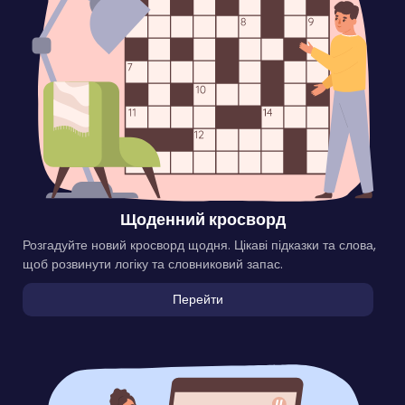
Щоденний кросворд
Розгадуйте новий кросворд щодня. Цікаві підказки та слова,
щоб розвинути логіку та словниковий запас.
Перейти