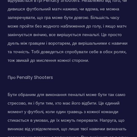
відчувається в грі Penalty Shooters. Незалежно від того, чи
дивишся футбольний матч наживо, чи вдома, не можна
заперечувати, що гра може бути довгою. Більшість часу
може пройти без жодного наближення до голу, і якщо матч
закінчується внічию, все вирішується пенальті. Це просто
дуель між гравцем і воротарем, де вирішальними є навички
та точність. Тобі доведеться спробувати себе в обох ролях,
тож звикай до мислення кожної сторони.
Про Penalty Shooters
Бути обраним для виконання пенальті може бути так само
стресово, як і бути тим, хто має його відбити. Це єдиний
момент у футболі, коли один гравець з кожної команди
стикається в умовах, де їх можуть перервати. Напруга, що
виникає від усвідомлення, що лише твої навички визначать