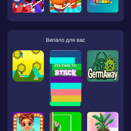
Випало для вас