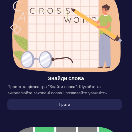
Знайди слова
Проста та цікава гра “Знайти слова”. Шукайте та
викреслюйте заховані слова і розвивайте уважність.
Грати