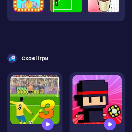
Схожі ігри