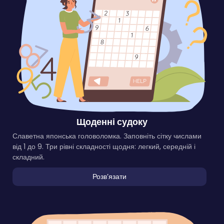
Щоденні судоку
Славетна японська головоломка. Заповніть сітку числами
від 1 до 9. Три рівні складності щодня: легкий, середній і
складний.
Розвʼязати