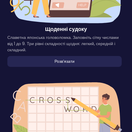
Щоденні судоку
Славетна японська головоломка. Заповніть сітку числами
від 1 до 9. Три рівні складності щодня: легкий, середній і
складний.
Розвʼязати