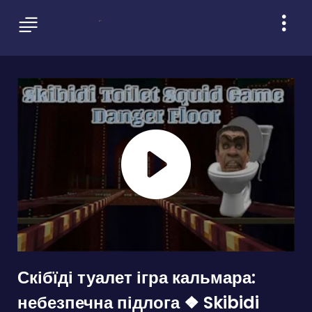
Скібїді туалет ігра кальмара:
небезпечна підлога ❖ Skibidi