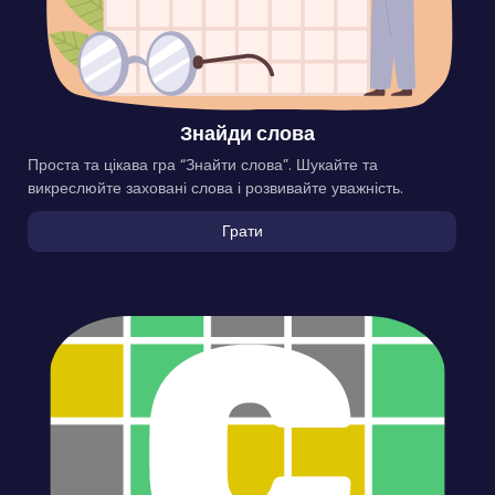
Знайди слова
Проста та цікава гра “Знайти слова”. Шукайте та
викреслюйте заховані слова і розвивайте уважність.
Грати