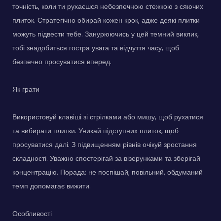
точність, коли ти рухаєшся небезпечною стежкою з сяючих
плиток. Стратегічно обирай кожен крок, адже деякі плитки
можуть підвести тебе. Занурюючись у цей темний виклик,
тобі знадобиться гостра увага та відчуття часу, щоб
безпечно просуватися вперед.
Як грати
Використовуй клавіші зі стрілками або мишу, щоб рухатися
та вибирати плитки. Уникай підступних плиток, щоб
просуватися далі. З підвищенням рівнів очікуй зростання
складності. Уважно спостерігай за візерунками та зберігай
концентрацію. Порада: не поспішай; повільний, обдуманий
темп допомагає вижити.
Особливості