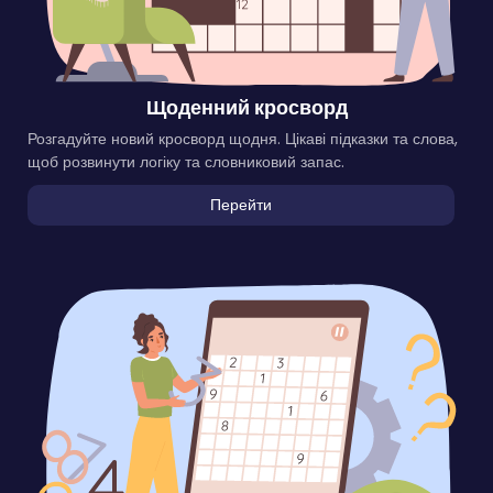
Щоденний кросворд
Розгадуйте новий кросворд щодня. Цікаві підказки та слова,
щоб розвинути логіку та словниковий запас.
Перейти