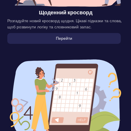
Щоденний кросворд
Розгадуйте новий кросворд щодня. Цікаві підказки та слова,
щоб розвинути логіку та словниковий запас.
Перейти