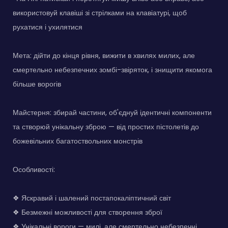
використовуй клавіші зі стрілками на клавіатурі, щоб
рухатися і ухилятися
Мета: дійти до кінця рівня, вижити в хвилях милих, але
смертельно небезпечних зомбі-звіряток, і знищити якомога
більше ворогів
Майстерня: збирай частини, об'єднуй ідентичні компоненти
та створюй унікальну зброю — від простих пістолетів до
божевільних багатоствольних монстрів
Особливості:
❖ Яскравий і шалений постапокаліптичний світ
❖ Безмежні можливості для створення зброї
❖ Унікальні вороги — милі, але смертельно небезпечні