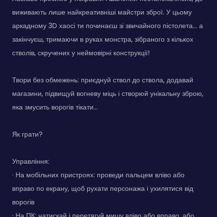
виживають лише найкреативніші майстри зброї. У цьому
аркадному 3D хаосі ти починаєш зі звичайного пістолета... а
закінчуєш, тримаючи в руках монстра, зібраного з кількох
стволів, скручених у неймовірні конструкції!
Твори без обмежень: приєднуй ствол до ствола, додавай
магазини, підвищуй вогневу міць і створюй унікальну зброю,
яка змусить ворогів тікати...
Як грати?
Управління:
· На мобільних пристроях: проведи пальцем вліво або
вправо по екрану, щоб рухати персонажа і ухилятися від
ворогів
· На ПК: натискай і перетягуй мишу вліво або вправо, або