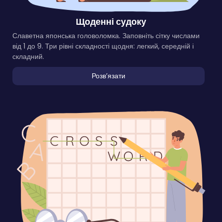
Щоденні судоку
Славетна японська головоломка. Заповніть сітку числами
від 1 до 9. Три рівні складності щодня: легкий, середній і
складний.
Розвʼязати