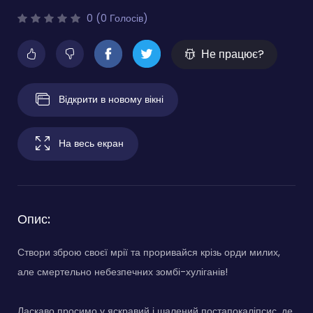
0 (0 Голосів)
Не працює?
Відкрити в новому вікні
На весь екран
Опис:
Створи зброю своєї мрії та проривайся крізь орди милих,
але смертельно небезпечних зомбі-хуліганів!
Ласкаво просимо у яскравий і шалений постапокаліпсис, де