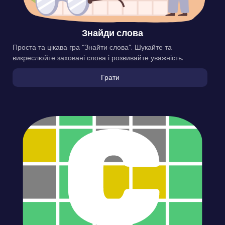
Знайди слова
Проста та цікава гра “Знайти слова”. Шукайте та
викреслюйте заховані слова і розвивайте уважність.
Грати