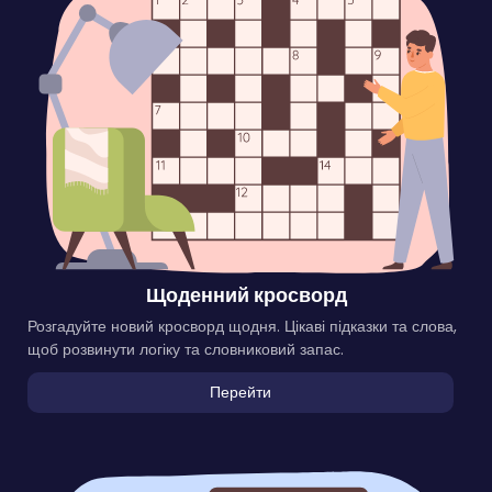
Щоденний кросворд
Розгадуйте новий кросворд щодня. Цікаві підказки та слова,
щоб розвинути логіку та словниковий запас.
Перейти