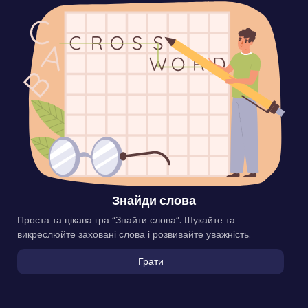
Знайди слова
Проста та цікава гра “Знайти слова”. Шукайте та
викреслюйте заховані слова і розвивайте уважність.
Грати