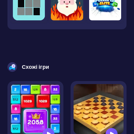
Схожі ігри