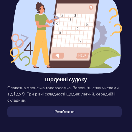
Щоденні судоку
Славетна японська головоломка. Заповніть сітку числами
від 1 до 9. Три рівні складності щодня: легкий, середній і
складний.
Розвʼязати