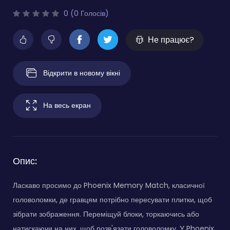
0 (0 Голосів)
Не працює?
Відкрити в новому вікні
На весь екран
Опис:
Ласкаво просимо до Phoenix Memory Match, класичної
головоломки, де гравцям потрібно пересувати плитки, щоб
зібрати зображення. Переміщуй блоки, торкаючись або
натискаючи на них, щоб розв'язати головоломку. У Phoenix