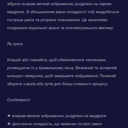
зібрати яскраві квіткові зображення, розділені на окремі
квадрати. Зі збільшенням рівня складності тобі знадобиться
гостріша увага та розумне планування. Це захопливе
поєднання візуальної краси та інтелектуального виклику.
Як грати
Клацай або торкайся, щоб обмінюватися частинами,
розміщуючи їх у правильному місці. Визначай та зіставляй
кольори і візерунки, щоб завершити зображення. Починай
збирати з країв або кутів для більш плавного процесу.
Особливості
❖ яскраві квіткові зображення, розділені на квадрати
❖ зростаюча складність, що вимагає гострої уваги