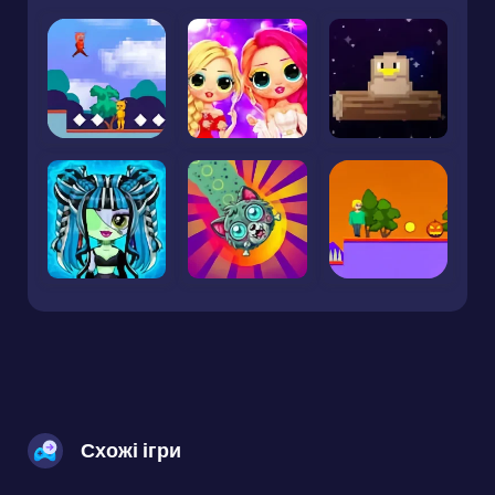
Схожі ігри