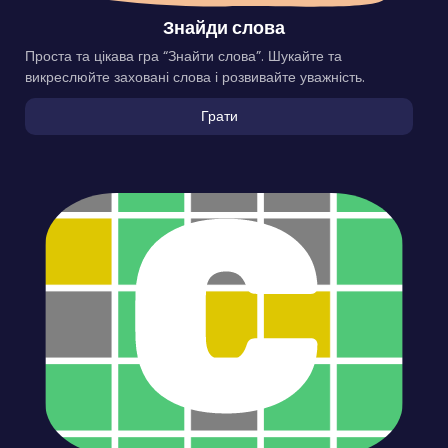
Знайди слова
Проста та цікава гра “Знайти слова”. Шукайте та
викреслюйте заховані слова і розвивайте уважність.
Грати