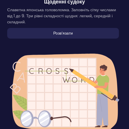
Щоденні судоку
Славетна японська головоломка. Заповніть сітку числами
від 1 до 9. Три рівні складності щодня: легкий, середній і
складний.
Розвʼязати