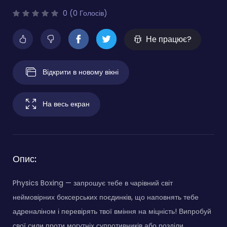
0 (0 Голосів)
Не працює?
Відкрити в новому вікні
На весь екран
Опис:
Physics Boxing — запрошує тебе в чарівний світ
неймовірних боксерських поєдинків, що наповнять тебе
адреналіном і перевірять твої вміння на міцність! Випробуй
свої сили проти могутніх супротивників або розділи