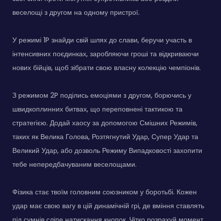
веселощі з другом на одному пристрої.
У режимі 1P знайди свій шлях до слави, беручи участь в
інтенсивних поєдинках, заробляючи гроші та відкриваючи
нових бійців, щоб зібрати свою власну колекцію чемпіонів.
З режимом 2P поділись емоціями з другом, борючись у
швидкоплинних битвах, що переповнені тактикою та
стратегією. Додай хаосу за допомогою Смішних Режимів,
таких як Велика Голова, Розтягнутий Удар, Супер Удар та
Великий Удар, або дозволь Режиму Випадковості захопити
тебе непередбачуваним веселощами.
Фізика стає твоїм головним союзником у боротьбі. Кожен
удар має свою вагу в цій динамічній грі, де вміння ставлять
під сумнів сліпе натискання кнопок. Чітко розрахуй момент,