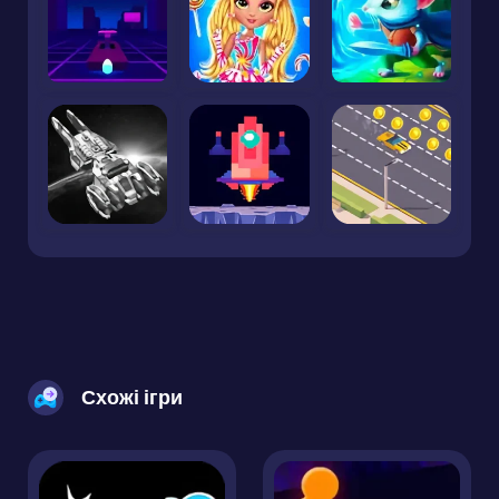
Схожі ігри