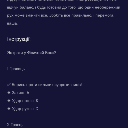
відчуй баланс, і будь готовий до того, що один необережний
рух може змінити все. Зробіть все правильно, і перемога
ваша.
Інструкції:
Як грати у Фізичний Бокс?
1 Гравець:
✅ Борись проти сильних супротивників!
❖ Захист: A
❖ Удар ногою: S
❖ Удар рукою: D
2 Гравці: