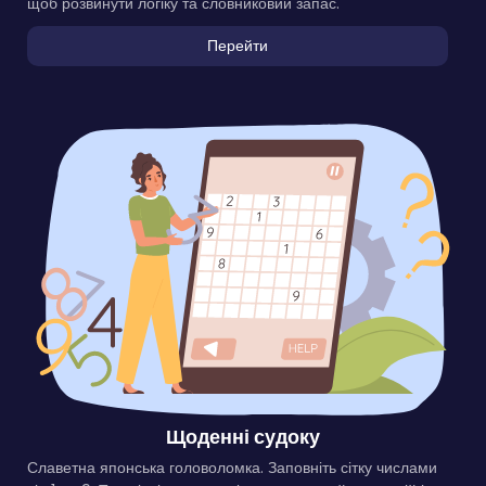
щоб розвинути логіку та словниковий запас.
Перейти
Щоденні судоку
Славетна японська головоломка. Заповніть сітку числами