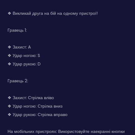
❖ Викликай друга на бій на одному пристрої!
Гравець 1:
❖ Захист: A
❖ Удар ногою: S
❖ Удар рукою: D
Гравець 2:
❖ Захист: Стрілка вліво
❖ Удар ногою: Стрілка вниз
❖ Удар рукою: Стрілка вправо
На мобільних пристроях: Використовуйте наекранні кнопки