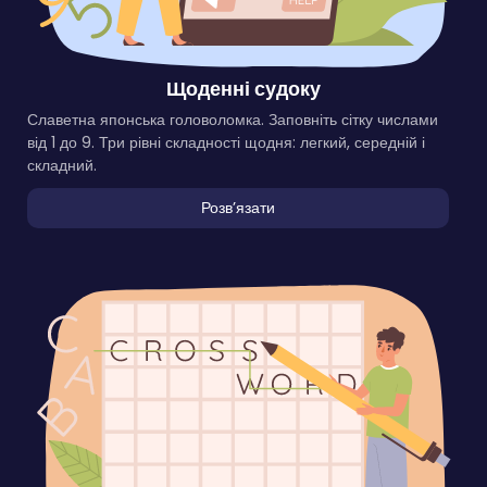
Щоденні судоку
Славетна японська головоломка. Заповніть сітку числами
від 1 до 9. Три рівні складності щодня: легкий, середній і
складний.
Розвʼязати