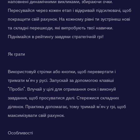
наповнені динамічними викликами, збираючи очки.
Пересувайся через кожен етап і відкривай підсилювачі, щоб
покращити свій рахунок. На кожному рівні ти зустрінеш нові
та складні перешкоди, які випробують твої навички.
Піднімайся в рейтингу завдяки стратегічній грі!
Як грати
Використовуй стрілки або кнопки, щоб перевертати і
тримати м'яч у русі. Запускай за допомогою клавіші
"Пробіл". Влучай у цілі для отримання очок і виконуй
завдання, щоб просуватися далі. Стережися складних
ділянок. Практика допомагає, тому тримай м'яч у грі, щоб
максимізувати свій рахунок.
Особливості