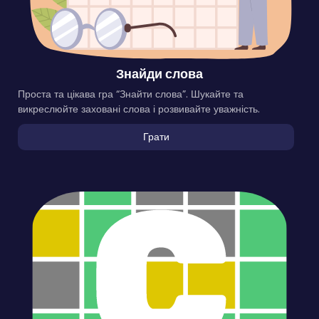
Знайди слова
Проста та цікава гра “Знайти слова”. Шукайте та
викреслюйте заховані слова і розвивайте уважність.
Грати