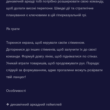
динамічній аркаді тобі потрібно розширювати свою команду,
щоб долати високі перепони. Швидкі дії та стратегічне
планування є ключовими в цій гіперказуальній грі.
Як грати
Торкнися екрана, щоб керувати своїм стікменом.
Доторкнися до інших стікменів, щоб залучити їх до своєї
команди. Формуй довгу лінію, щоб підніматися по стінах.
Уникай втрати товаришів, щоб продовжувати рух. Порада:
слідкуй за формуванням, адже прогалини можуть розірвати
твій ланцюг!
Особливості
❖ динамічний аркадний геймплей