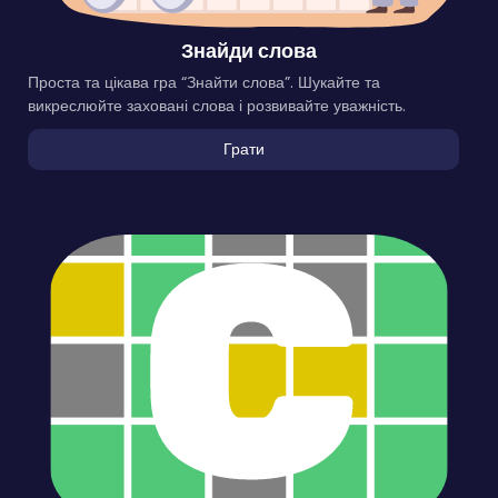
Знайди слова
Проста та цікава гра “Знайти слова”. Шукайте та
викреслюйте заховані слова і розвивайте уважність.
Грати