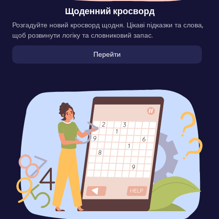
Щоденний кросворд
Розгадуйте новий кросворд щодня. Цікаві підказки та слова,
щоб розвинути логіку та словниковий запас.
Перейти