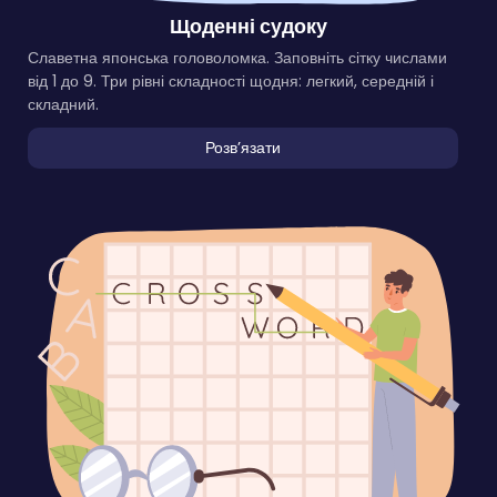
Щоденні судоку
Славетна японська головоломка. Заповніть сітку числами
від 1 до 9. Три рівні складності щодня: легкий, середній і
складний.
Розвʼязати