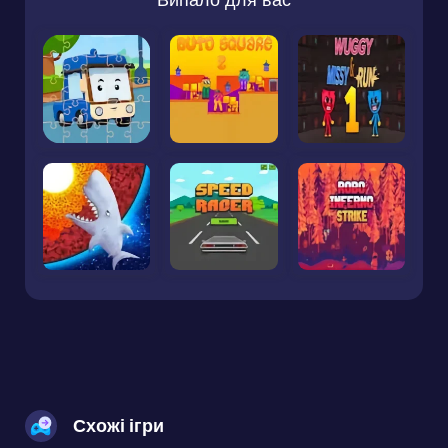
Схожі ігри