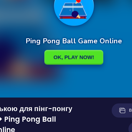
лькою для пінг-понгу
В
 Ping Pong Ball
line