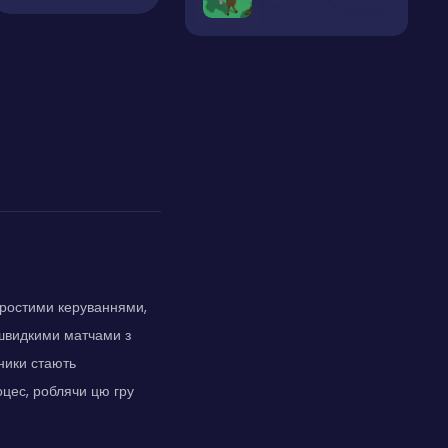
простими керуваннями,
 швидкими матчами з
ники стають
оцес, роблячи цю гру