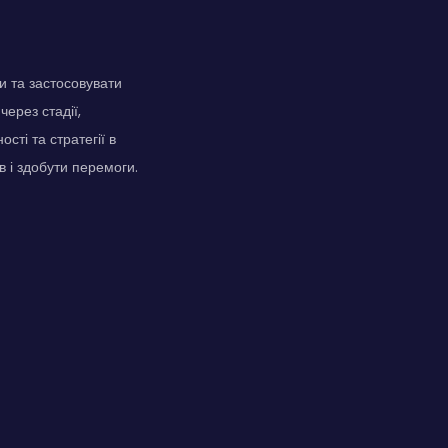
и та застосовувати
через стадії,
сті та стратегії в
 і здобути перемоги.