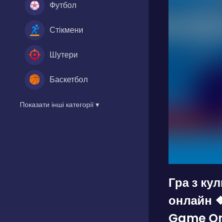
Футбол
Стікмени
Шутери
Баскетбол
Показати інші категорії ▾
Гра з ку
онлайн ❖
Game On