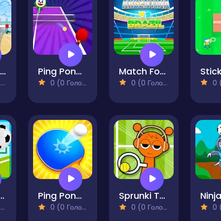
Squid Basket
Ping Pong Air
Match Football Brazil or Argentina
)
0 (0 Голосів)
0 (0 Голосів)
0 (0
kman Football
Ping Pong 3D
Sprunki Tennis
)
0 (0 Голосів)
0 (0 Голосів)
0 (0