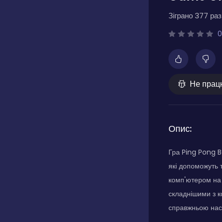
Зіграно 377 разі
0
Не прац
Опис:
Гра Ping Pong B
які допоможуть 
комп'ютером на 
складнішими з к
справжньою нас