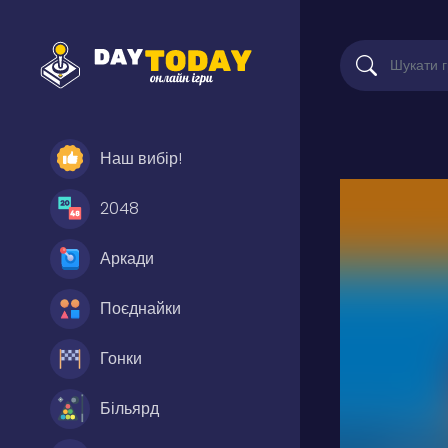
Наш вибір!
2048
Аркади
Поєднайки
Гонки
Більярд