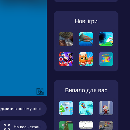
Нові ігри
Випало для вас
ідкрити в новому вікні
На весь екран