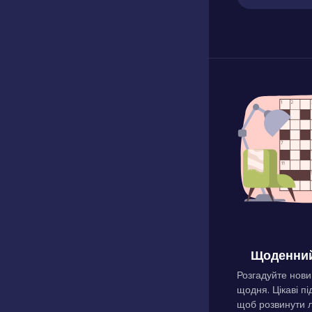
Щоденний
Розгадуйте нови
щодня. Цікаві пі
щоб розвинути л