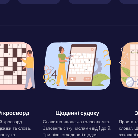
 кросворд
Щоденні судоку
З
й кросворд
Славетна японська головоломка.
Проста та
дказки та слова,
Заповніть сітку числами від 1 до 9.
слова”. 
огіку та
Три рівні складності щодня:
заховані 