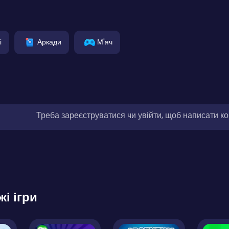
і
Аркади
М'яч
Треба зареєструватися чи увійти, щоб написати к
жі ігри