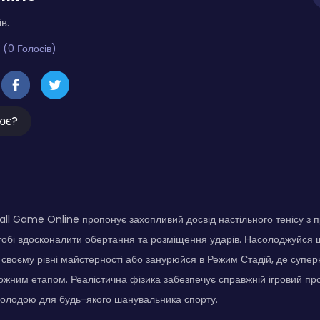
в.
 (0 Голосів)
ює?
all Game Online пропонує захопливий досвід настільного тенісу з 
тобі вдосконалити обертання та розміщення ударів. Насолоджуйся
своєму рівні майстерності або занурюйся в Режим Стадій, де супер
ожним етапом. Реалістична фізика забезпечує справжній ігровий пр
олодою для будь-якого шанувальника спорту.