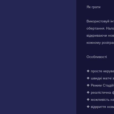
Як грати
Використовуй ін
обертання. Налаш
відкриваючи нов
кожному розігра
Особливості
❖ просте керува
❖ швидкі матчі 
❖ Режим Стадій
❖ реалістична ф
❖ можливість на
❖ відкриття нов