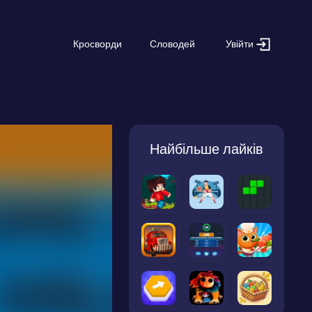
Увійти
Кросворди
Словодей
Найбільше лайків