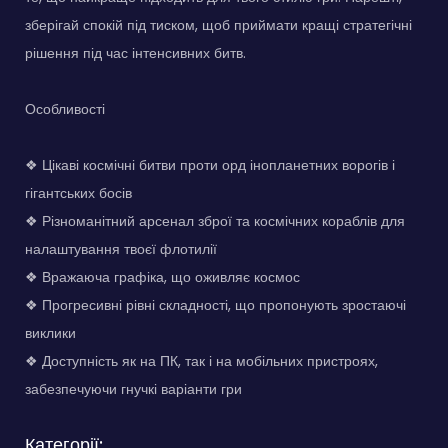
зберігай спокій під тиском, щоб приймати кращі стратегічні
рішення під час інтенсивних битв.
Особливості
❖ Цікаві космічні битви проти орд інопланетних ворогів і
гігантських босів
❖ Різноманітний арсенал зброї та космічних кораблів для
налаштування твоєї флотилії
❖ Вражаюча графіка, що оживляє космос
❖ Прогресивні рівні складності, що пропонують зростаючі
виклики
❖ Доступність як на ПК, так і на мобільних пристроях,
забезпечуючи гнучкі варіанти гри
Категорії: