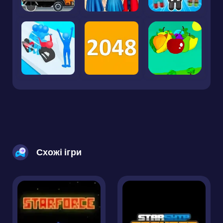
Схожі ігри