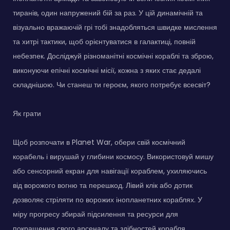
тиранів, один напружений бій за раз. У цій динамічній та
візуально вражаючій грі тобі знадобляться швидке мислення
та хитрі тактики, щоб орієнтуватися в галактиці, повній
небезпек. Досліджуй різноманітні космічні кораблі та зброю,
виконуючи епічні космічні місії, кожна з яких стає дедалі
складнішою. Чи станеш ти героєм, якого потребує всесвіт?
Як грати
Щоб розпочати в Planet War, обери свій космічний
корабель і вирушай у глибини космосу. Використовуй мишу
або сенсорний екран для навігації кораблем, ухиляючись
від ворожого вогню та перешкод. Лівий клік або дотик
дозволяє стріляти по ворожих інопланетних кораблях. У
міру прогресу збирай підсилення та ресурси для
покращення свого арсеналу та здібностей корабля.