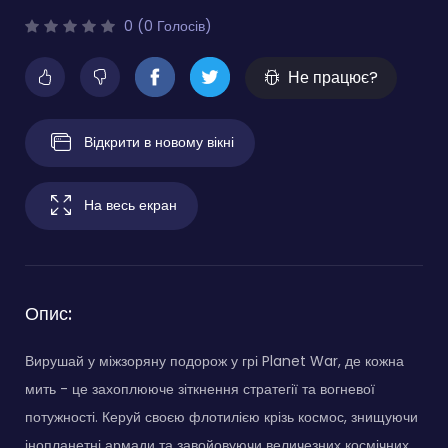
0 (0 Голосів)
Не працює?
Відкрити в новому вікні
На весь екран
Опис:
Вирушай у міжзоряну подорож у грі Planet War, де кожна
мить - це захоплююче зіткнення стратегії та вогневої
потужності. Керуй своєю флотилією крізь космос, знищуючи
інопланетні армади та завойовуючи величезних космічних