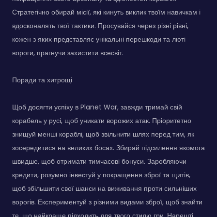
Стратегічно обирай місії, які кинуть виклик твоїм навичкам і
вдосконалять твої тактики. Просувайся через різні рівні,
кожен з яких представляє унікальні перешкоди та люті
вороги, прагнучи захистити всесвіт.
Поради та хитрощі
Щоб досягти успіху в Planet War, завжди тримай свій
корабель у русі, щоб уникати ворожих атак. Пріоритетно
знищуй менші кораблі, щоб звільнити шлях перед тим, як
зосередитися на великих босах. Збирай підсилення якомога
швидше, щоб отримати тимчасові бонуси. Заробляючи
кредити, розумно інвестуй у покращення зброї та щитів,
щоб збільшити свої шанси на виживання проти сильніших
ворогів. Експериментуй з різними видами зброї, щоб знайти
те, що найкраще підходить для твого стилю гри. Нарешті,