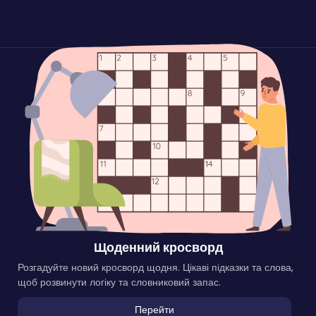
Щоденний кросворд
Розгадуйте новий кросворд щодня. Цікаві підказки та слова,
щоб розвинути логіку та словниковий запас.
Перейти