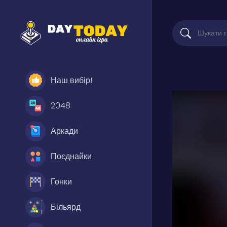
Наш вибір!
2048
Аркади
Поєднайки
Гонки
Більярд