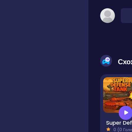
Схо
0 (0 Голосів