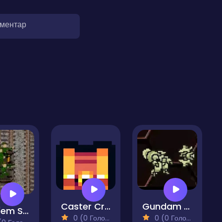
оментар
Caster Crawler
Gundam Wing Space Emperor
Get 'em Soviet
0 (0 Голосів)
0 (0 Голосів)