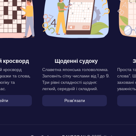
 кросворд
Щоденні судоку
З
й кросворд
Славетна японська головоломка.
Проста та
дказки та слова,
Заповніть сітку числами від 1 до 9.
слова”. 
огіку та
Три рівні складності щодня:
заховані 
ас.
легкий, середній і складний.
уважність
ейти
Розвʼязати