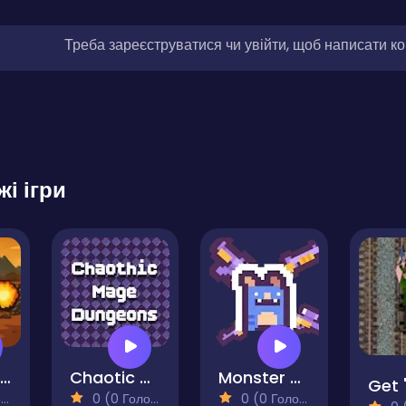
Треба зареєструватися чи увійти, щоб написати к
жі ігри
Super Defense Tank
Chaotic Mage Dungeons
Monster Meltdown
)
0 (0 Голосів)
0 (0 Голосів)