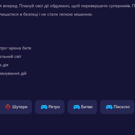
 вперед. Плануй свої дії обдумано, щоб перевершити суперників. П
лишатися в безпеці і не стати легкою мішенню.
етро-арена битв
ельний світ
 дія
ланування дій
Шутери
Ретро
Битви
Пікселні