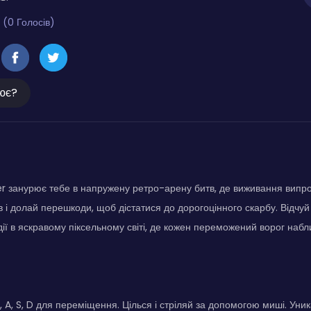
 (0 Голосів)
ює?
 занурює тебе в напружену ретро-арену битв, де виживання випро
ів і долай перешкоди, щоб дістатися до дорогоцінного скарбу. Відчуй
ії в яскравому піксельному світі, де кожен переможений ворог наб
 A, S, D для переміщення. Цілься і стріляй за допомогою миші. Уник