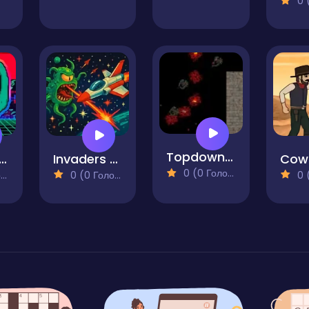
0 (0
Topdown Shooter Game
tline Miami
Invaders Destruction
0 (0 Голосів)
)
0 (0 Голосів)
0 (0