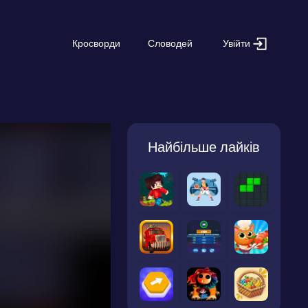
Увійти
Кросворди
Словодей
Найбільше лайків