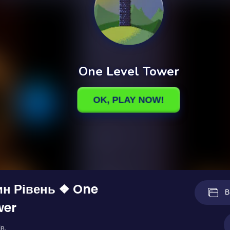
ин Рівень ❖ One
В
wer
в.