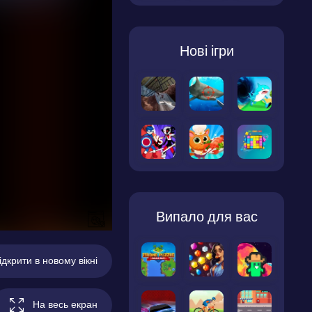
Нові ігри
Випало для вас
ідкрити в новому вікні
На весь екран