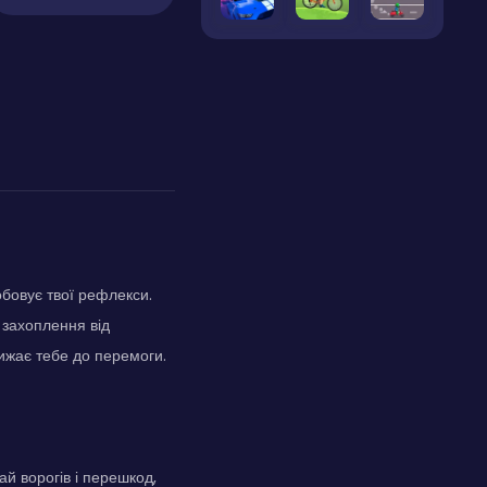
бовує твої рефлекси.
 захоплення від
лижає тебе до перемоги.
ай ворогів і перешкод,