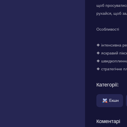
щоб просуватися
рухайся, щоб за
Особливості
❖ інтенсивна р
❖ яскравий пікс
❖ швидкоплинна
❖ стратегічне п
Категорії:
Екшн
Коментарі