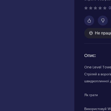
0
Не прац
Опис:
One Level Tower
Стріляй в ворог
швидкоплинної д
Як грати
Використовуй W,