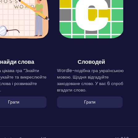
найди слова
Словодей
 цікава гра “Знайти
Wordle-подібна гра українською
Шукайте та викреслюйте
мовою. Щодня відгадуйте
слова і розвивайте
закодоване слово. У вас 6 спроб
.
вгадати слово.
Грати
Грати