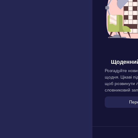
Щоденний
Розгадуйте нови
щодня. Цікаві пі
щоб розвинути л
словниковий зап
Пер