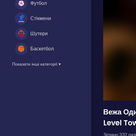
Футбол
Стікмени
Шутери
Баскетбол
Показати інші категорії ▾
Вежа Од
Level To
Зіграно 332 разі