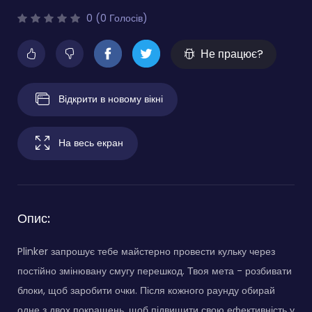
0 (0 Голосів)
Не працює?
Відкрити в новому вікні
На весь екран
Опис:
Plinker запрошує тебе майстерно провести кульку через
постійно змінювану смугу перешкод. Твоя мета - розбивати
блоки, щоб заробити очки. Після кожного раунду обирай
одне з двох покращень, щоб підвищити свою ефективність у