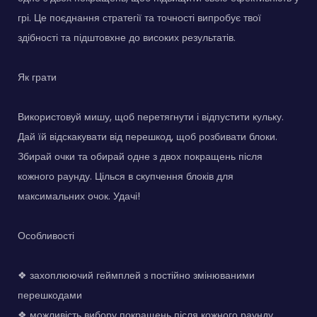
грі. Це поєднання стратегії та точності випробує твої
здібності та підштовхне до високих результатів.
Як грати
Використовуй мишу, щоб перетягнути і відпустити кульку.
Дай їй відскакувати від перешкод, щоб розбивати блоки.
Збирай очки та обирай одне з двох покращень після
кожного раунду. Цілься в скупчення блоків для
максимальних очок. Удачі!
Особливості
❖ захоплюючий геймплей з постійно змінюваними
перешкодами
❖ можливість вибору покращень після кожного раунду