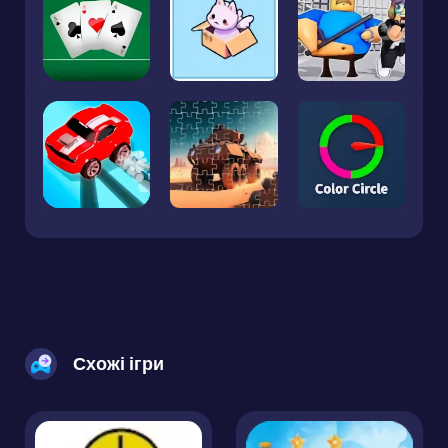
Схожі ігри