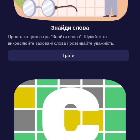
Знайди слова
Проста та цікава гра “Знайти слова”. Шукайте та
викреслюйте заховані слова і розвивайте уважність.
Грати