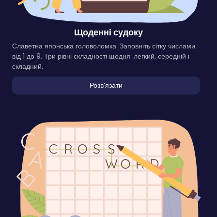
Щоденні судоку
Славетна японська головоломка. Заповніть сітку числами
від 1 до 9. Три рівні складності щодня: легкий, середній і
складний.
Розвʼязати