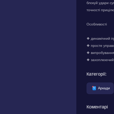
блокуй удари су
точності приціл
Особливості
❖ динамічний іг
❖ просте управ
❖ випробування 
❖ захоплюючий в
Категорії:
Аркади
Коментарі