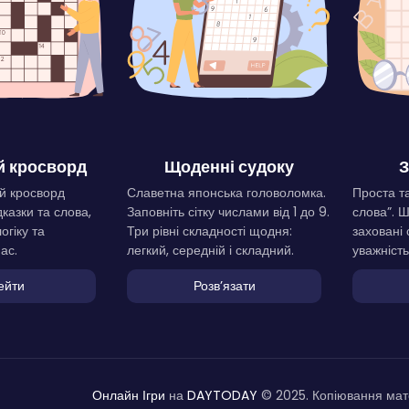
 кросворд
Щоденні судоку
З
й кросворд
Славетна японська головоломка.
Проста та
дказки та слова,
Заповніть сітку числами від 1 до 9.
слова”. 
огіку та
Три рівні складності щодня:
заховані 
ас.
легкий, середній і складний.
уважність
ейти
Розвʼязати
Онлайн Ігри
на
DAYTODAY
© 2025. Копіювання мате