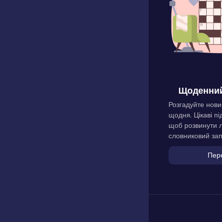
Щоденний
Розгадуйте нови
щодня. Цікаві пі
щоб розвинути л
словниковий зап
Пер