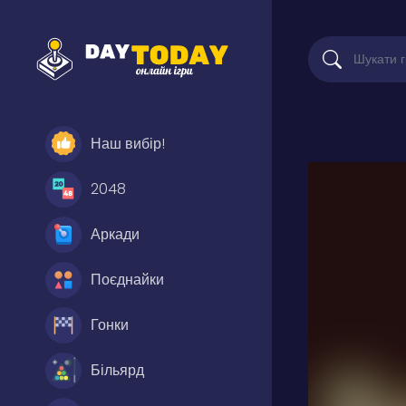
Наш вибір!
2048
Аркади
Поєднайки
Гонки
Більярд