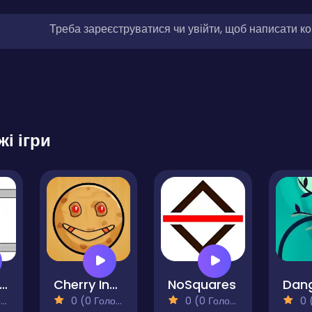
Треба зареєструватися чи увійти, щоб написати к
жі ігри
all Black Ball
Cherry Inhere-Circle Pong King
NoSquares
)
0 (0 Голосів)
0 (0 Голосів)
0 (0