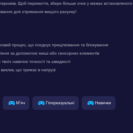
перників. Щоб перемогти, збери більше очок у межах встановленого 
ювання для отримання вищого рахунку!
ровий процес, що поєднує прицілювання та блокування
ління за допомогою миші або сенсорних елементів
твоїх навичок точності та швидкості
иклик, що тримає в напрузі
М'яч
Гіперказуальні
Навички