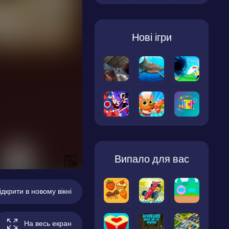
Нові ігри
Випало для вас
ідкрити в новому вікні
На весь екран