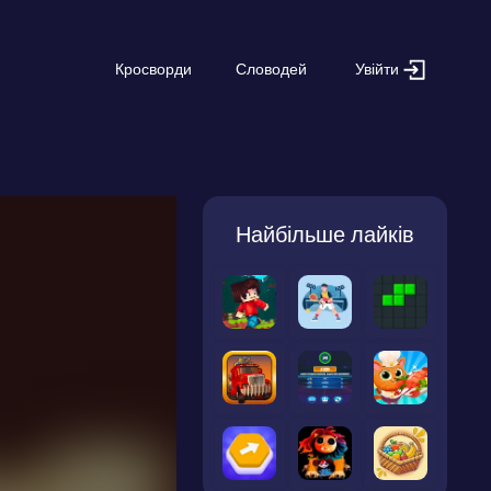
Увійти
Кросворди
Словодей
Найбільше лайків