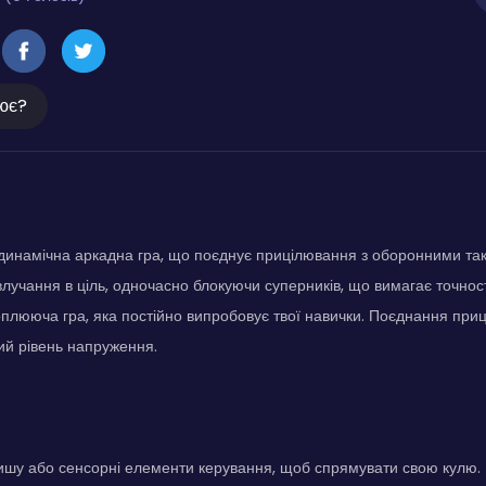
ює?
це динамічна аркадна гра, що поєднує прицілювання з оборонними так
влучання в ціль, одночасно блокуючи суперників, що вимагає точност
оплююча гра, яка постійно випробовує твої навички. Поєднання при
ий рівень напруження.
шу або сенсорні елементи керування, щоб спрямувати свою кулю. Ц