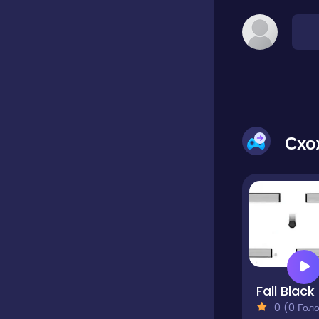
Схо
F
0 (0 Голосів