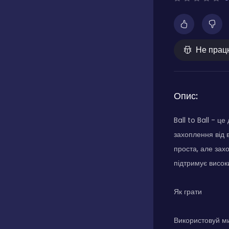
Не прац
Опис:
Ball to Ball - 
захоплення від 
проста, але зах
підтримує висок
Як грати
Використовуй ми