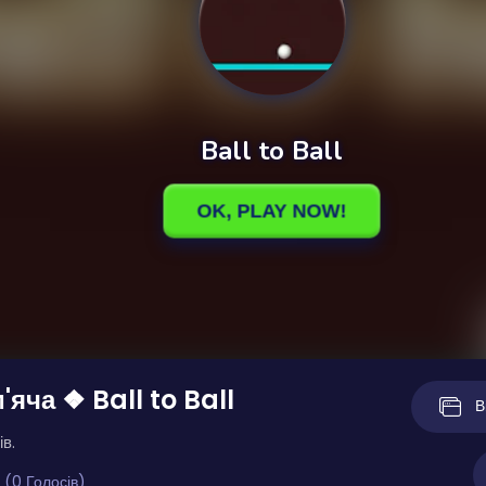
'яча ❖ Ball to Ball
В
ів.
 (0 Голосів)