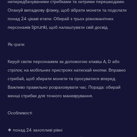
непередбачуваними стрибками та хитрими перешкодами.
Опануй випадкову фізику, щоб зібрати монети та подолати
понад 24 цікаві етапи. Обирай з трьох різноманітних
персонажів Sprunki, щоб налаштувати свій досвід.
Як грати
Керуй своїм персонажем за допомогою клавіш A, D або
стрілок; на мобільних пристроях натискай кнопки. Вправно
стрибай, щоб збирати монети та просуватися вперед.
Важливо правильно розраховувати час. Порада: обирай
менші стрибки для точного маневрування.
Особливості
❖ понад 24 захопливі рівні