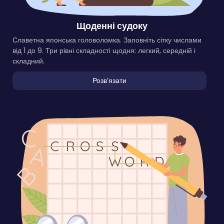
Щоденні судоку
Славетна японська головоломка. Заповніть сітку числами
від 1 до 9. Три рівні складності щодня: легкий, середній і
складний.
Розвʼязати