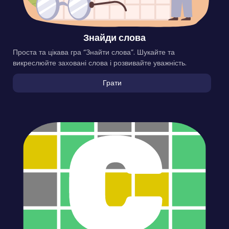
Знайди слова
Проста та цікава гра “Знайти слова”. Шукайте та
викреслюйте заховані слова і розвивайте уважність.
Грати