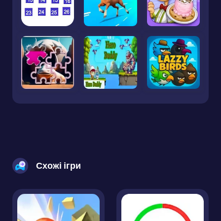
Схожі ігри