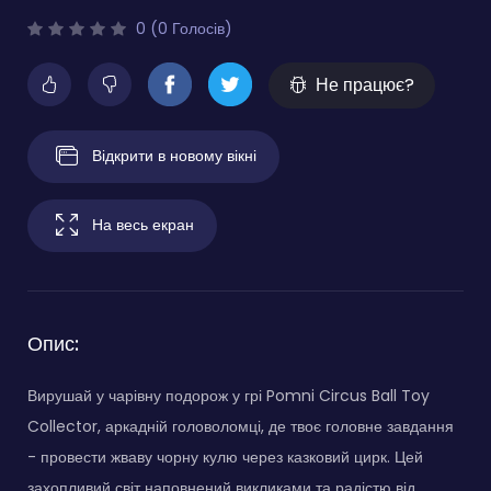
0 (0 Голосів)
Не працює?
Відкрити в новому вікні
На весь екран
Опис:
Вирушай у чарівну подорож у грі Pomni Circus Ball Toy
Collector, аркадній головоломці, де твоє головне завдання
- провести жваву чорну кулю через казковий цирк. Цей
захопливий світ наповнений викликами та радістю від