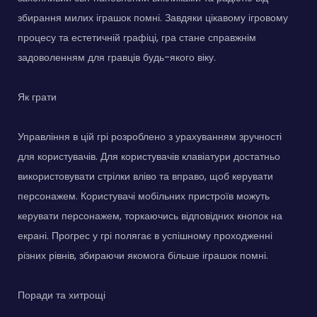
збирання милих іграшок помні. Завдяки цікавому ігровому
процесу та естетичній графіці, гра стане справжнім
задоволенням для гравців будь-якого віку.
Як грати
Управління в цій грі розроблено з урахуванням зручності
для користувачів. Для користувачів клавіатури достатньо
використовувати стрілки вліво та вправо, щоб керувати
персонажем. Користувачі мобільних пристроїв можуть
керувати персонажем, торкаючись відповідних кнопок на
екрані. Прогрес у грі полягає в успішному проходженні
різних рівнів, збираючи якомога більше іграшок помні.
Поради та хитрощі