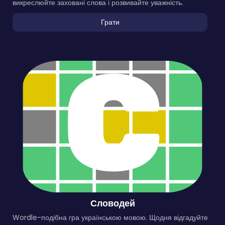
викреслюйте заховані слова і розвивайте уважність.
Грати
Словодей
Wordle-подібна гра українською мовою. Щодня відгадуйте