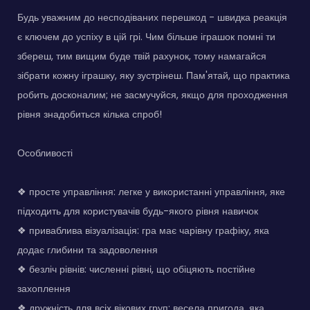
Будь уважним до несподіваних перешкод - швидка реакція
є ключем до успіху в цій грі. Чим більше іграшок помні ти
збереш, тим вищим буде твій рахунок, тому намагайся
зібрати кожну іграшку, яку зустрінеш. Пам'ятай, що практика
робить досконалим; не засмучуйся, якщо для проходження
рівня знадобиться кілька спроб!
Особливості
❖ просте управління: легке у використанні управління, яке
підходить для користувачів будь-якого рівня навичок
❖ приваблива візуалізація: гра має чарівну графіку, яка
додає глибини та задоволення
❖ безліч рівнів: численні рівні, що обіцяють постійне
захоплення
❖ дружність для всіх вікових груп: весела пригода, яка