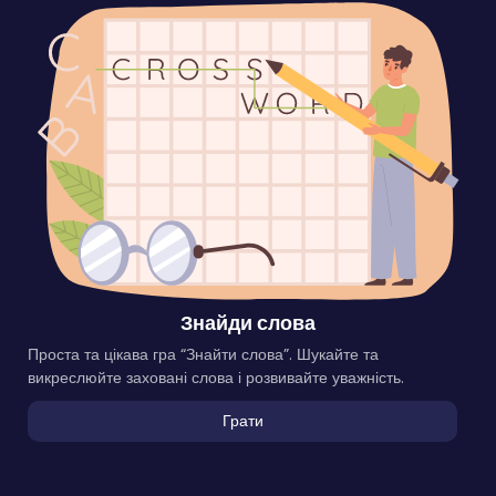
Знайди слова
Проста та цікава гра “Знайти слова”. Шукайте та
викреслюйте заховані слова і розвивайте уважність.
Грати