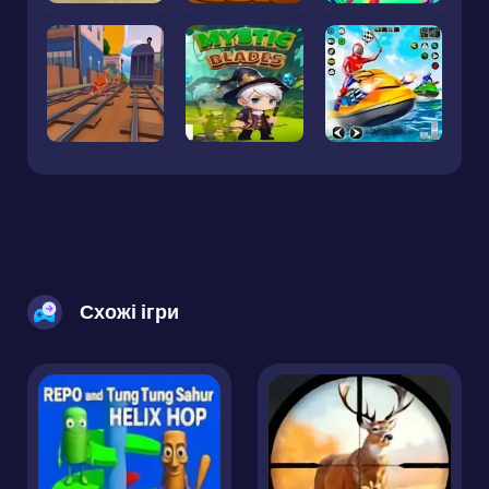
Схожі ігри