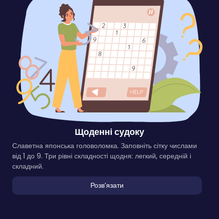
Щоденні судоку
Славетна японська головоломка. Заповніть сітку числами
від 1 до 9. Три рівні складності щодня: легкий, середній і
складний.
Розвʼязати