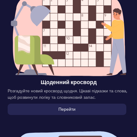
Щоденний кросворд
Розгадуйте новий кросворд щодня. Цікаві підказки та слова,
щоб розвинути логіку та словниковий запас.
Перейти