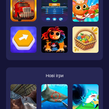
Нові ігри