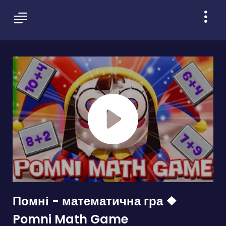
Помні - математична гра ❖
Pomni Math Game