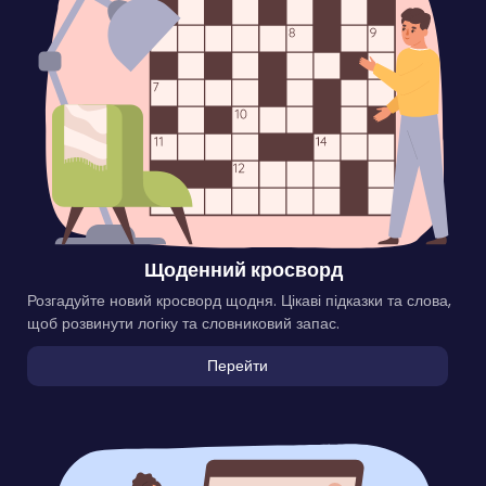
Щоденний кросворд
Розгадуйте новий кросворд щодня. Цікаві підказки та слова,
щоб розвинути логіку та словниковий запас.
Перейти