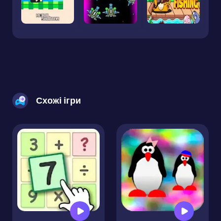
Схожі ігри