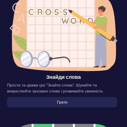
Знайди слова
Проста та цікава гра “Знайти слова”. Шукайте та
викреслюйте заховані слова і розвивайте уважність.
Грати