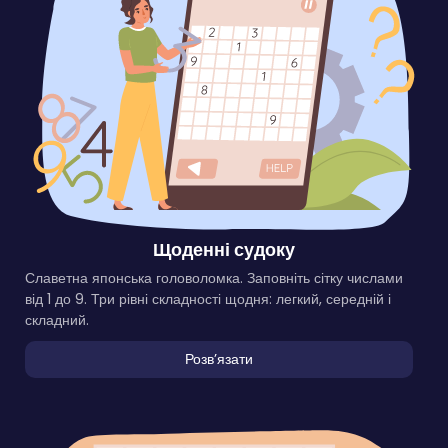
Щоденні судоку
Славетна японська головоломка. Заповніть сітку числами
від 1 до 9. Три рівні складності щодня: легкий, середній і
складний.
Розвʼязати