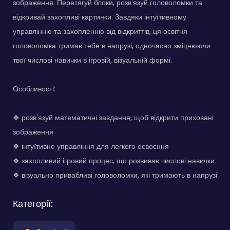
зображення. Перетягуй блоки, розв'язуй головоломки та
відкривай захопливі картинки. Завдяки інтуїтивному
управлінню та захопленню від відкриттів, ця освітня
головоломка тримає тебе в напрузі, одночасно зміцнюючи
твої числові навички в ігровій, візуальній формі.
Особливості:
❖ розв'язуй математичні завдання, щоб відкрити приховані
зображення
❖ інтуїтивне управління для легкого освоєння
❖ захопливий ігровий процес, що розвиває числові навички
❖ візуально привабливі головоломки, які тримають в напрузі
Категорії: