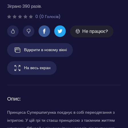
Зіграно 390 разів.
0 (0 Голосів)
Не працює?
Відкрити в новому вікні
На весь екран
Опис:
Принцеса Супершпигунка поєднує в собі переодягання з
інтригою. У цій грі ти стаєш принцесою з таємним життям