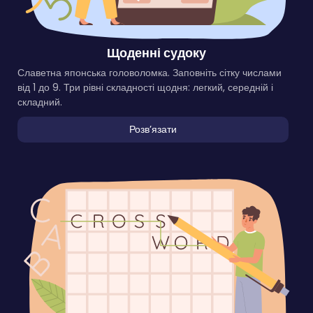
Щоденні судоку
Славетна японська головоломка. Заповніть сітку числами
від 1 до 9. Три рівні складності щодня: легкий, середній і
складний.
Розвʼязати