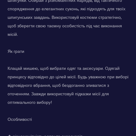
шпигунки. Обирай з різноманітних нарядів, від тактичного
спорядження до елегантних суконь, які підходять для твоїх
шпигунських завдань. Використовуй костюми стратегічно,
щоб зберегти свою таємну особистість під час виконання
місій.
Як грати
Клацай мишею, щоб вибрати одяг та аксесуари. Одягай
принцесу відповідно до цілей місії. Будь уважною при виборі
відповідного вбрання, щоб бездоганно зливатися з
оточенням. Завжди використовуй підказки місії для
оптимального вибору!
Особливості