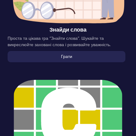
Знайди слова
Проста та цікава гра “Знайти слова”. Шукайте та
викреслюйте заховані слова і розвивайте уважність.
Грати