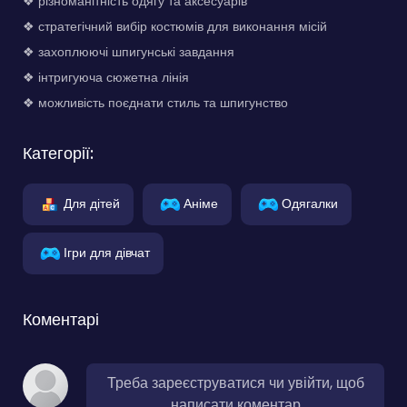
❖ різноманітність одягу та аксесуарів
❖ стратегічний вибір костюмів для виконання місій
❖ захоплюючі шпигунські завдання
❖ інтригуюча сюжетна лінія
❖ можливість поєднати стиль та шпигунство
Категорії:
Для дітей
Аніме
Одягалки
Ігри для дівчат
Коментарі
Треба зареєструватися чи увійти, щоб
написати коментар