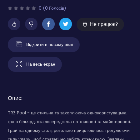
0 (0 Голосів)
Не працює?
Відкрити в новому вікні
На весь екран
Опис:
TRZ Pool - це стильна та захоплююча однокористувацька
гра в більярд, яка зосереджена на точності та майстерності.
Грай на одному столі, ретельно прицілюючись і регулюючи
силу удару, щоб стратегічно забити кожну кулю. Завдяки