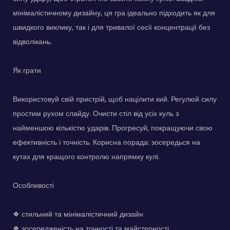
мінімалістичному дизайну, ця гра ідеально підходить як для
швидкого виклику, так і для тривалої сесії концентрації без
відволікань.
Як грати
Використовуй свій пристрій, щоб націлити кий. Регулюй силу
простим рухом слайду. Очисти стіл від усіх куль з
найменшою кількістю ударів. Прогресуй, покращуючи свою
ефективність і точність. Корисна порада: зосередься на
кутах для кращого контролю напрямку кулі.
Особливості
❖ стильний та мінімалістичний дизайн
❖ зосередженість на точності та майстерності