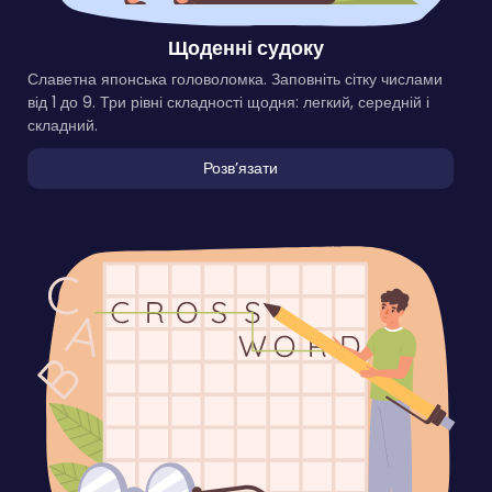
Щоденні судоку
Славетна японська головоломка. Заповніть сітку числами
від 1 до 9. Три рівні складності щодня: легкий, середній і
складний.
Розвʼязати