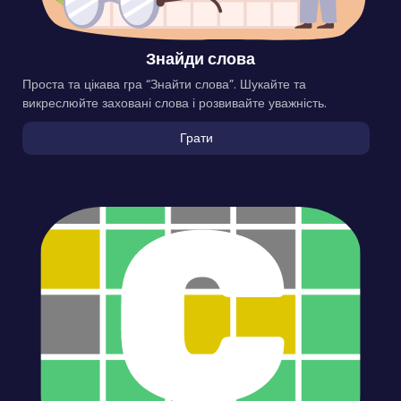
Знайди слова
Проста та цікава гра “Знайти слова”. Шукайте та
викреслюйте заховані слова і розвивайте уважність.
Грати